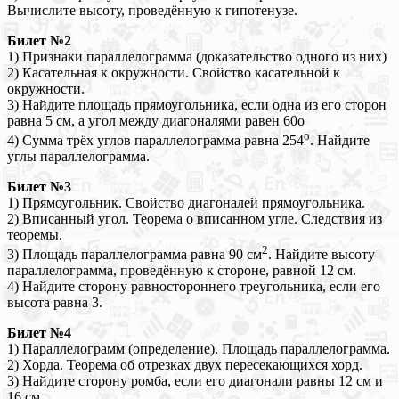
Вычислите высоту, проведённую к гипотенузе.
Билет №2
1) Признаки параллелограмма (доказательство одного из них)
2) Касательная к окружности. Свойство касательной к
окружности.
3) Найдите площадь прямоугольника, если одна из его сторон
равна 5 см, а угол между диагоналями равен 60о
о
4) Сумма трёх углов параллелограмма равна 254
. Найдите
углы параллелограмма.
Билет №3
1) Прямоугольник. Свойство диагоналей прямоугольника.
2) Вписанный угол. Теорема о вписанном угле. Следствия из
теоремы.
2
3) Площадь параллелограмма равна 90 см
. Найдите высоту
параллелограмма, проведённую к стороне, равной 12 см.
4) Найдите сторону равностороннего треугольника, если его
высота равна 3.
Билет №4
1) Параллелограмм (определение). Площадь параллелограмма.
2) Хорда. Теорема об отрезках двух пересекающихся хорд.
3) Найдите сторону ромба, если его диагонали равны 12 см и
16 см.