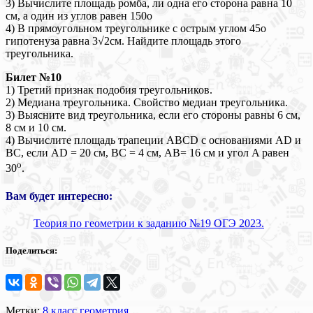
3) Вычислите площадь ромба, ли одна его сторона равна 10
см, а один из углов равен 150о
4) В прямоугольном треугольнике с острым углом 45о
гипотенуза равна 3√2см. Найдите площадь этого
треугольника.
Билет №10
1) Третий признак подобия треугольников.
2) Медиана треугольника. Свойство медиан треугольника.
3) Выясните вид треугольника, если его стороны равны 6 см,
8 см и 10 см.
4) Вычислите площадь трапеции ABCD с основаниями AD и
ВС, если AD = 20 см, BC = 4 см, AB= 16 см и угол A равен
о
30
.
Вам будет интересно:
Теория по геометрии к заданию №19 ОГЭ 2023.
Поделиться:
Метки:
8 класс
геометрия