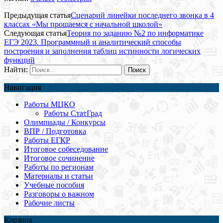
Предыдущая статья
Сценарий линейки последнего звонка в 4
классах «Мы прощаемся с начальной школой»
Следующая статья
Теория по заданию №2 по информатике
ЕГЭ 2023. Программный и аналитический способы
построения и заполнения таблиц истинности логических
функций
Найти:
Навигация
Работы МЦКО
Работы СтатГрад
Олимпиады / Конкурсы
ВПР / Подготовка
Работы ЕГКР
Итоговое собеседование
Итоговое сочинение
Работы по регионам
Материалы и статьи
Учебные пособия
Разговоры о важном
Рабочие листы
Корзина