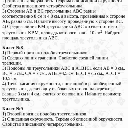
2) Вписанная окружность. Теорема о вписанной окружности.
Свойства вписанного четырёхугольника.
3) Стороны AB и BC треугольника ABC равны
соответственно 8 см и 4,8 см, а высота, проведённая к стороне
AB, равна 6 см. Найдите высоту, проведённую к стороне BC.
4) Средняя линия KM треугольника ABC отсекает от него
2
треугольник KBM, площадь которого равна 10 см
. Найдите
площадь треугольника ABC.
Билет №8
1) Первый признак подобия треугольников.
2) Средняя линия трапеции. Свойство средней линии
трапеции.
3) Подобны ли треугольники ABC и A1B1C1 если AB = 3 см.,
BC = 5 см., CA = 7 см., A1B1=4,5 см, B1C1 =7,5 см., A1C1 =
10,5 см.
4) Точка касания окружности, вписанной в равнобедренный
треугольник, делит одну из боковых сторон на отрезки,
равные 3 см и 4 см., считая от основания. Найдите периметр
треугольника.
Билет №9
1) Второй признак подобия треугольников.
2) Описанная окружность. Терема об описанной окружности.
Свойство вписанного четырёхугольника.