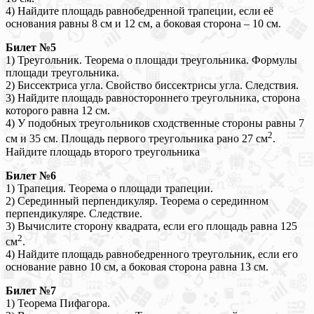
4) Найдите площадь равнобедренной трапеции, если её
основания равны 8 см и 12 см, а боковая сторона – 10 см.
Билет №5
1) Треугольник. Теорема о площади треугольника. Формулы
площади треугольника.
2) Биссектриса угла. Свойство биссектрисы угла. Следствия.
3) Найдите площадь равностороннего треугольника, сторона
которого равна 12 см.
4) У подобных треугольников сходственные стороны равны 7
2
см и 35 см. Площадь первого треугольника рано 27 см
.
Найдите площадь второго треугольника
Билет №6
1) Трапеция. Теорема о площади трапеции.
2) Серединный перпендикуляр. Теорема о серединном
перпендикуляре. Следствие.
3) Вычислите сторону квадрата, если его площадь равна 125
2
см
.
4) Найдите площадь равнобедренного треугольник, если его
основание равно 10 см, а боковая сторона равна 13 см.
Билет №7
1) Теорема Пифагора.