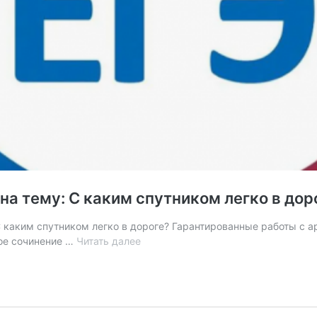
на тему: С каким спутником легко в дор
С каким спутником легко в дороге? Гарантированные работы с а
Итоговое
вое сочинение …
Читать далее
сочинение
2025.
Сочинение
на
тему: