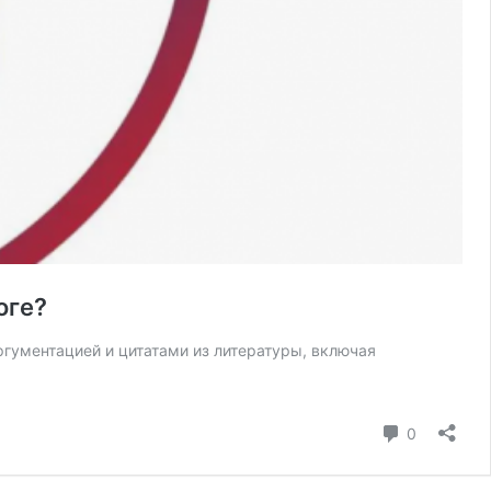
оге?
ргументацией и цитатами из литературы, включая
коммента
0