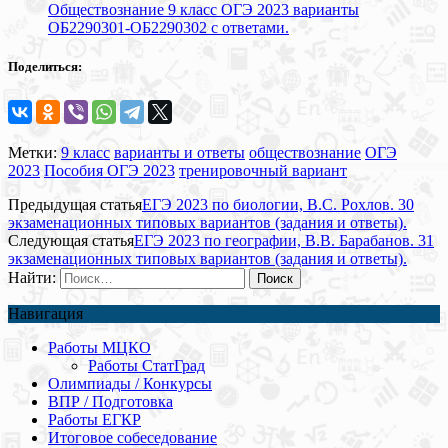
Обществознание 9 класс ОГЭ 2023 варианты
ОБ2290301-ОБ2290302 с ответами.
Поделиться:
Метки:
9 класс
варианты и ответы
обществознание
ОГЭ
2023
Пособия ОГЭ 2023
тренировочный вариант
Предыдущая статья
ЕГЭ 2023 по биологии, В.С. Рохлов. 30
экзаменационных типовых вариантов (задания и ответы).
Следующая статья
ЕГЭ 2023 по географии, В.В. Барабанов. 31
экзаменационных типовых вариантов (задания и ответы).
Найти:
Навигация
Работы МЦКО
Работы СтатГрад
Олимпиады / Конкурсы
ВПР / Подготовка
Работы ЕГКР
Итоговое собеседование