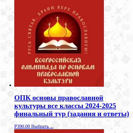
ОПК основы православной
культуры все классы 2024-2025
финальный тур (задания и ответы)
Р
390.00
Выбрать ...