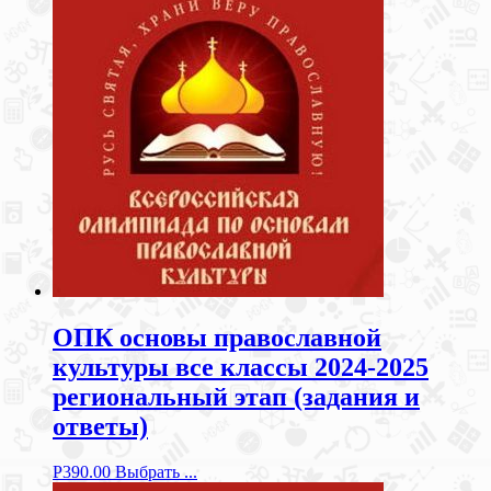
ОПК основы православной
культуры все классы 2024-2025
региональный этап (задания и
ответы)
Р
390.00
Выбрать ...