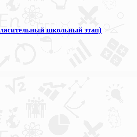
ласительный школьный этап)