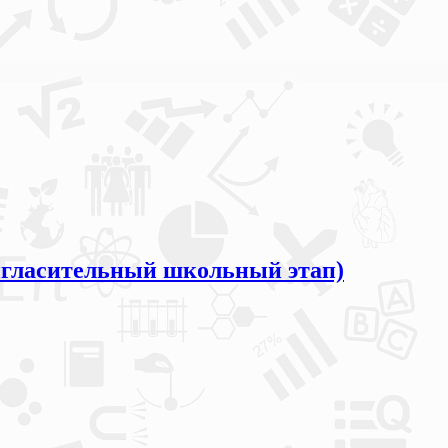
ласительный школьный этап)