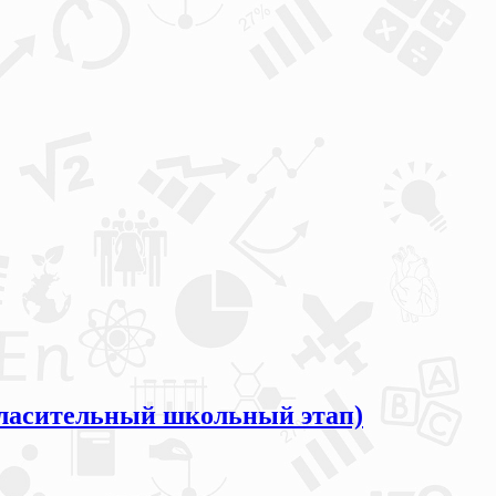
асительный школьный этап)