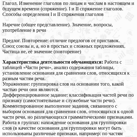
Глагол. Изменение глаголов по лицам и числам в настоящем и
будущем времени (спряжение). І и ІІ спряжение глаголов.
Способы определения I и II спряжения глаголов
Наречие (общее представление). Значение, вопросы,
употребление в речи
Предлог. Повторение: отличие предлогов от приставок.
Союз; союзы и, а, но в простых и сложных предложениях.
Частица не, её значение (повторение)
Характеристика деятельности обучающихся:
Работа с
таблицей «Части речи», анализ содержания таблицы,
установление основания для сравнения слов, относящихся к
разным частям речи.
Упражнение: группировка слов на основании того, какой
частью речи они являются.
Дифференцированное задание: классификация частей речи по
признаку (самостоятельные и служебные части речи).
Комментированное выполнение задания, связанного с
выбором основания для сравнения слов, относящихся к одной
части речи, но различающихся грамматическими признаками.
Работа в группах: нахождение основания для группировки
слов (в качестве основания для группировки могут быть
использованы различные признаки, например: по частям