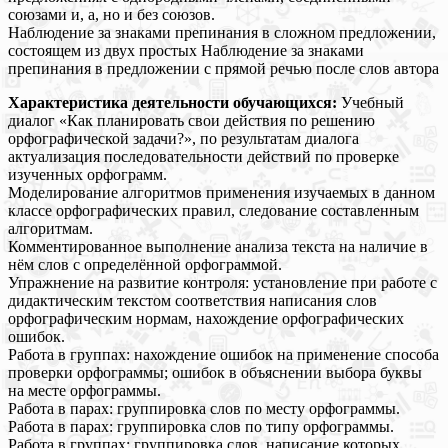
союзами и, а, но и без союзов.
Наблюдение за знаками препинания в сложном предложении,
состоящем из двух простых Наблюдение за знаками
препинания в предложении с прямой речью после слов автора
Характеристика деятельности обучающихся:
Учебный
диалог «Как планировать свои действия по решению
орфографической задачи?», по результатам диалога
актуализация последовательности действий по проверке
изученных орфограмм.
Моделирование алгоритмов применения изучаемых в данном
классе орфографических правил, следование составленным
алгоритмам.
Комментированное выполнение анализа текста на наличие в
нём слов с определённой орфограммой.
Упражнение на развитие контроля: установление при работе с
дидактическим текстом соответствия написания слов
орфографическим нормам, нахождение орфографических
ошибок.
Работа в группах: нахождение ошибок на применение способа
проверки орфограммы; ошибок в объяснении выбора буквы
на месте орфограммы.
Работа в парах: группировка слов по месту орфограммы.
Работа в парах: группировка слов по типу орфограммы.
Работа в группах: группировка слов, написание которых