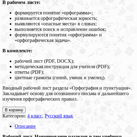
В рабочем листе:
формируется понятие «орфограмма»;
развивается орфографическая зоркость;
выявляются «опасные места» в словах;
выполняется поиск и исправление ошибок;
формулируются понятия «орфограмма» и
«орфографическая задача».
В комплекте:
рабочий лист (PDF, DOCX);
методическая инструкция для учителя (PDF);
ответы (PDF);
цветные грамоты (гений, умник и умелец).
Вводный рабочий лист раздела «Орфография и пунктуация».
Закладывает основу для осознанного письма и дальнейшего
изучения орфографических правил.
В корзину
Категории:
4 класс
,
Русский язык
Описание
Рабочий лист. Наименование разделов и тем учебного