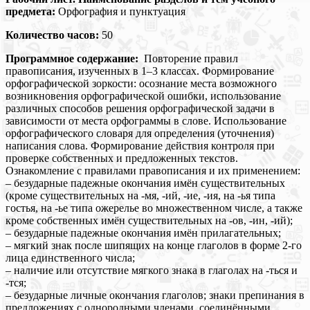
предмета:
Орфография и пунктуация
Количество часов:
50
Программное содержание:
Повторение правил
правописания, изученных в 1–3 классах. Формирование
орфографической зоркости: осознание места возможного
возникновения орфографической ошибки, использование
различных способов решения орфографической задачи в
зависимости от места орфограммы в слове. Использование
орфографического словаря для определения (уточнения)
написания слова. Формирование действия контроля при
проверке собственных и предложенных текстов.
Ознакомление с правилами правописания и их применением:
– безударные падежные окончания имён существительных
(кроме существительных на -мя, -ий, -ие, -ия, на -ья типа
гостья, на -ье типа ожерелье во множественном числе, а также
кроме собственных имён существительных на -ов, -ин, -ий);
– безударные падежные окончания имён прилагательных;
– мягкий знак после шипящих на конце глаголов в форме 2-го
лица единственного числа;
– наличие или отсутствие мягкого знака в глаголах на -ться и
-тся;
– безударные личные окончания глаголов; знаки препинания в
предложениях с однородными членами, соединёнными