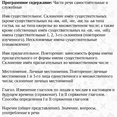
Программное содержание:
Части речи самостоятельные и
служебные
Имя существительное. Склонение имён существительных
(кроме существительных на -мя, -ий, -ие, -ия; на -ья типа
гостья, на -ье типа ожерелье во множественном числе; а также
кроме собственных имён существительных на -ов, -ин, -ий);
имена существительные 1, 2, 3-го склонения (повторение
изученного). Несклоняемые имена существительные
(ознакомление)
Имя прилагательное. Повторение: зависимость формы имени
прилагательного от формы имени существительного.
Склонение имён прилагательных во множественном числе
Местоимение. Личные местоимения. Повторение: личные
местоимения 1 и 3-го лица единственного и множественного
числа; склонение личных местоимений
Глагол. Изменение глаголов по лицам и числам в настоящем и
будущем времени (спряжение). І и ІІ спряжение глаголов.
Способы определения I и II спряжения глаголов
Наречие (общее представление). Значение, вопросы,
употребление в речи