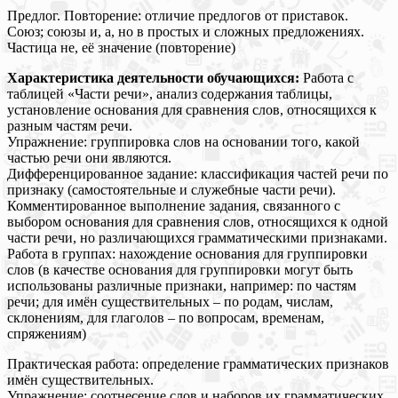
Предлог. Повторение: отличие предлогов от приставок.
Союз; союзы и, а, но в простых и сложных предложениях.
Частица не, её значение (повторение)
Характеристика деятельности обучающихся:
Работа с
таблицей «Части речи», анализ содержания таблицы,
установление основания для сравнения слов, относящихся к
разным частям речи.
Упражнение: группировка слов на основании того, какой
частью речи они являются.
Дифференцированное задание: классификация частей речи по
признаку (самостоятельные и служебные части речи).
Комментированное выполнение задания, связанного с
выбором основания для сравнения слов, относящихся к одной
части речи, но различающихся грамматическими признаками.
Работа в группах: нахождение основания для группировки
слов (в качестве основания для группировки могут быть
использованы различные признаки, например: по частям
речи; для имён существительных – по родам, числам,
склонениям, для глаголов – по вопросам, временам,
спряжениям)
Практическая работа: определение грамматических признаков
имён существительных.
Упражнение: соотнесение слов и наборов их грамматических