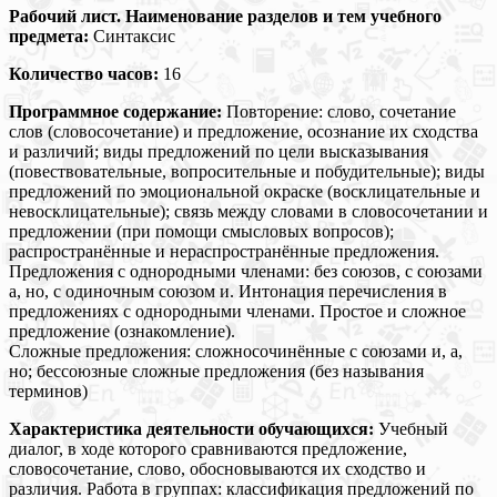
Рабочий лист. Наименование разделов и тем учебного
предмета:
Синтаксис
Количество часов:
16
Программное содержание:
Повторение: слово, сочетание
слов (словосочетание) и предложение, осознание их сходства
и различий; виды предложений по цели высказывания
(повествовательные, вопросительные и побудительные); виды
предложений по эмоциональной окраске (восклицательные и
невосклицательные); связь между словами в словосочетании и
предложении (при помощи смысловых вопросов);
распространённые и нераспространённые предложения.
Предложения с однородными членами: без союзов, с союзами
а, но, с одиночным союзом и. Интонация перечисления в
предложениях с однородными членами. Простое и сложное
предложение (ознакомление).
Сложные предложения: сложносочинённые с союзами и, а,
но; бессоюзные сложные предложения (без называния
терминов)
Характеристика деятельности обучающихся:
Учебный
диалог, в ходе которого сравниваются предложение,
словосочетание, слово, обосновываются их сходство и
различия. Работа в группах: классификация предложений по