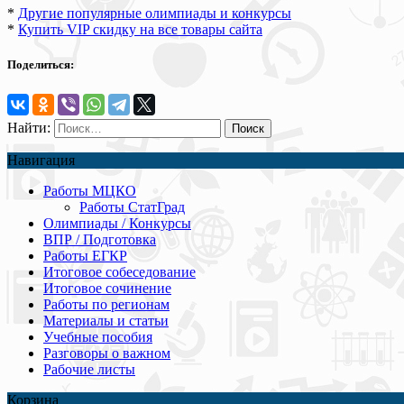
*
Другие популярные олимпиады и конкурсы
*
Купить VIP скидку на все товары сайта
Поделиться:
Найти:
Навигация
Работы МЦКО
Работы СтатГрад
Олимпиады / Конкурсы
ВПР / Подготовка
Работы ЕГКР
Итоговое собеседование
Итоговое сочинение
Работы по регионам
Материалы и статьи
Учебные пособия
Разговоры о важном
Рабочие листы
Корзина