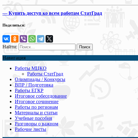
—
Купить доступ ко всем работам СтатГрад
Поделиться:
Найти:
Навигация
Работы МЦКО
Работы СтатГрад
Олимпиады / Конкурсы
ВПР / Подготовка
Работы ЕГКР
Итоговое собеседование
Итоговое сочинение
Работы по регионам
Материалы и статьи
Учебные пособия
Разговоры о важном
Рабочие листы