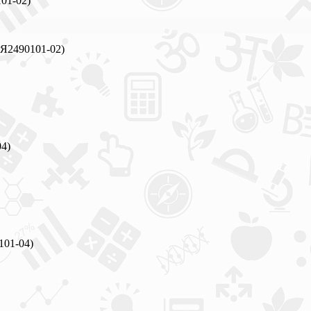
01-02)
РЯ2490101-02)
4)
101-04)