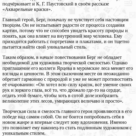
подчёркивает и К. Г. Паустовский в своём рассказе
«Акварельные краски».
Главный герой, Берг, поначалу не чувствует себя настоящим
творцом. Он не испытывает радости от процесса создания
картин, потому что не способен увидеть красоту природы и
понять, как она влияет на внутренний мир человека. Ему
приходится работать с портретами и плакатами, и он тщетно
пытается найти свой уникальный стиль.
Таким образом, в начале повествования Берг не обладает
необходимой для художника творческой смелостью. Однако
приглашение его коллеги Ярцева в муромские леса меняет его
взгляды и ценности. В этом сказочном месте он неожиданно
обретает гармонию с природой и уже не может противостоять
её очарованию: «Он хотел всю силу красок, всё умение своих
рук и зоркого глаза, всё то, что дрожало где-то на сердце,
отдать этой бумаге, чтобы хоть в сотой доле изобразить
великолепие этих лесов, умирающих величаво и просто».
Творческая сила и смелость главного героя проявляются в его
победе над самим собой. Он не боится попробовать себя в
новом жанре и впервые следует зову вдохновения. Именно
это позволяет ему наконец-то стать подлинным художником с
уникальным стилем.