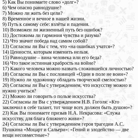
5) Как Вы понимаете слово «долг»?
6) Чем опасно равнодушие?
7) Можно ли жить без цели?
8) Временное и вечное в нашей жизни.
9) Путь к самому себе: взлёты и падения.
10) Возможен ли жизненный путь без ошибок?
11) Достижима ли гармония чувства и разума?
12) Что значит победа над самим собой?
13) Согласны ли Вы с тем, что «на ошибках учатся»?
14) Ценности, которым изменить нельзя.
15) Равнодушие – вина человека или его беда?
16) Что такое истинная храбрость на войне?
17) Какого человека можно назвать сложившейся личностью?
18) Согласны ли Вы с пословицей «Один в поле не воин»?
19) Нужно ли художнику обладать творческой смелостью?
20) Согласны ли Вы с утверждением, что искусству можно и
нужно учиться?
21) Можно ли говорить о пользе искусства?
22) Согласны ли Вы с утверждением Н.В. Гоголя: «Кто
заключил в себе талант, тот чище всех должен быть душою»?
23) Как Вы понимаете призыв Н.А. Некрасова: «Служа
искусству, для блага ближнего живи»?
24) Согласны ли Вы с утверждением героя трагедии А.С.
Пушкина «Моцарт и Сальери»: «Гений и злодейство — две
вещи несовместные»?