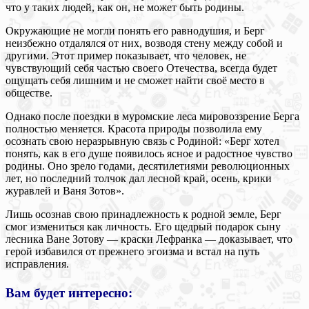
что у таких людей, как он, не может быть родины.
Окружающие не могли понять его равнодушия, и Берг
неизбежно отдалялся от них, возводя стену между собой и
другими. Этот пример показывает, что человек, не
чувствующий себя частью своего Отечества, всегда будет
ощущать себя лишним и не сможет найти своё место в
обществе.
Однако после поездки в муромские леса мировоззрение Берга
полностью меняется. Красота природы позволила ему
осознать свою неразрывную связь с Родиной: «Берг хотел
понять, как в его душе появилось ясное и радостное чувство
родины. Оно зрело годами, десятилетиями революционных
лет, но последний толчок дал лесной край, осень, крики
журавлей и Ваня Зотов».
Лишь осознав свою принадлежность к родной земле, Берг
смог измениться как личность. Его щедрый подарок сыну
лесника Ване Зотову — краски Лефранка — доказывает, что
герой избавился от прежнего эгоизма и встал на путь
исправления.
Вам будет интересно: