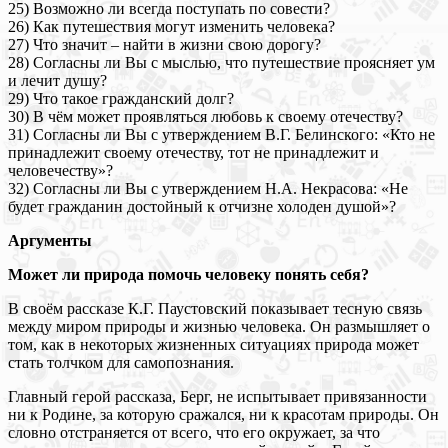
25) Возможно ли всегда поступать по совести?
26) Как путешествия могут изменить человека?
27) Что значит – найти в жизни свою дорогу?
28) Согласны ли Вы с мыслью, что путешествие проясняет ум
и лечит душу?
29) Что такое гражданский долг?
30) В чём может проявляться любовь к своему отечеству?
31) Согласны ли Вы с утверждением В.Г. Белинского: «Кто не
принадлежит своему отечеству, тот не принадлежит и
человечеству»?
32) Согласны ли Вы с утверждением Н.А. Некрасова: «Не
будет гражданин достойный к отчизне холоден душой»?
Аргументы
Может ли природа помочь человеку понять себя?
В своём рассказе К.Г. Паустовский показывает тесную связь
между миром природы и жизнью человека. Он размышляет о
том, как в некоторых жизненных ситуациях природа может
стать толчком для самопознания.
Главный герой рассказа, Берг, не испытывает привязанности
ни к Родине, за которую сражался, ни к красотам природы. Он
словно отстраняется от всего, что его окружает, за что