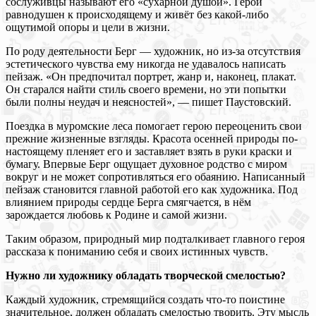
сослуживцы называют его «сухарной душой». Герой
равнодушен к происходящему и живёт без какой-либо
ощутимой опоры и цели в жизни.
По роду деятельности Берг — художник, но из-за отсутствия
эстетического чувства ему никогда не удавалось написать
пейзаж. «Он предпочитал портрет, жанр и, наконец, плакат.
Он старался найти стиль своего времени, но эти попытки
были полны неудач и неясностей», — пишет Паустовский.
Поездка в муромские леса помогает герою переоценить свои
прежние жизненные взгляды. Красота осенней природы по-
настоящему пленяет его и заставляет взять в руки краски и
бумагу. Впервые Берг ощущает духовное родство с миром
вокруг и не может сопротивляться его обаянию. Написанный
пейзаж становится главной работой его как художника. Под
влиянием природы сердце Берга смягчается, в нём
зарождается любовь к Родине и самой жизни.
Таким образом, природный мир подталкивает главного героя
рассказа к пониманию себя и своих истинных чувств.
Нужно ли художнику обладать творческой смелостью?
Каждый художник, стремящийся создать что-то поистине
значительное, должен обладать смелостью творить. Эту мысль