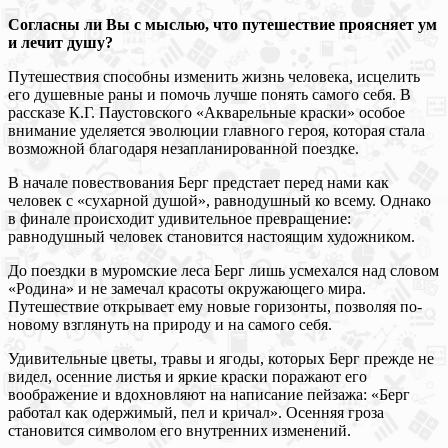
Согласны ли Вы с мыслью, что путешествие проясняет ум
и лечит душу?
Путешествия способны изменить жизнь человека, исцелить
его душевные раны и помочь лучше понять самого себя. В
рассказе К.Г. Паустовского «Акварельные краски» особое
внимание уделяется эволюции главного героя, которая стала
возможной благодаря незапланированной поездке.
В начале повествования Берг предстает перед нами как
человек с «сухарной душой», равнодушный ко всему. Однако
в финале происходит удивительное превращение:
равнодушный человек становится настоящим художником.
До поездки в муромские леса Берг лишь усмехался над словом
«Родина» и не замечал красоты окружающего мира.
Путешествие открывает ему новые горизонты, позволяя по-
новому взглянуть на природу и на самого себя.
Удивительные цветы, травы и ягоды, которых Берг прежде не
видел, осенние листья и яркие краски поражают его
воображение и вдохновляют на написание пейзажа: «Берг
работал как одержимый, пел и кричал». Осенняя гроза
становится символом его внутренних изменений.