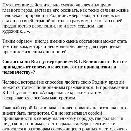
Путешествие действительно смогло «вылечить» душу
главного героя, заставив его осознать, как тесно связана жизнь
человека с природой и Родиной: «Берг знал, что теперь он
связан со своей страной не только разумом, не только своей
преданностью революции, но и всем сердцем, как
художник…».
Таким образом, иногда именно смена обстановки может стать
тем толчком, который необходим человеку для переоценки
прежних жизненных ценностей.
Согласны ли Вы с утверждением В.Г. Белинского: «Кто не
принадлежит своему отечеству, тот не принадлежит и
человечеству»?
Человек, который не способен любить свою Родину, вряд ли
может считаться полноценным гражданином. В произведении
К.Г. Паустовского «Акварельные краски» эта тема
раскрывается с особым мастерством.
Главный герой Берг в начале повествования не осознавал, что
значит быть патриотом. Он не испытывал особой
привязанности к своему маленькому городку, где родился, и
не до конца понимал, за что сражался. Берг скептически
относился к разговорам сослуживцев о родных местах, считая,