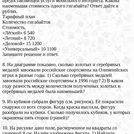
предоставляющей услуги мобильного интернета. Какова
наименьшая стоимость одного гигабайта? Ответ дайте в
рублях.
Тарифный план
Количество гигабайтов
Стоимость,
«Лёгкий» 6 540
«Летний» 8 720
«Деловой» 15 1200
«Универсальный» 10 1100
Запишите решение и ответ.
8. На диаграмме показано, сколько золотых и серебряных
медалей завоевали российские спортсмены на Олимпийских
играх в разные годы. 1) Сколько серебряных медалей
завоевали российские спортсмены в 1996 году? 2) В каком
году разность между количеством полученных золотых и
серебряных медалей была наименьшей?
9. Из кубиков собрали фигуру (см. рисунок). Её покрасили
снаружи со всех сторон. Когда краска высохла, фигуру
разобрали на кубики. Сколько получилось кубиков, у которых
окрашены пять сторон (граней)?
10. На рисунке дано поле, расчерченное на квадраты со
стороной 8 см. На нём изображена фигура. 1) Найдите