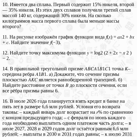
10. Имеется два сплава. Первый содержит 15% никеля, второй
— 35% никеля. Из этих двух сплавов получили третий сплав
массой 140 кг, содержащий 30% никеля. На сколько
килограммов масса первого сплава была меньше массы
второго?
11. На рисунке изображён график функции вида 𝑓(𝑥) = 𝑎𝑥2 + 𝑏𝑥
+ 𝑐. Найдите значение 𝑓(−3).
12. Найдите точку максимума функции 𝑦 = log2 (2 + 2𝑥 − 𝑥 2 )
− 2.
14. В правильной треугольной призме 𝐴𝐵𝐶𝐴1𝐵1𝐶1 точка 𝐾–
середина ребра 𝐴1𝐵1. а) Докажите, что сечение призмы
плоскостью 𝐴𝐾𝐶 является равнобедренной трапецией. б)
Найдите расстояние от точки 𝐵 до плоскости сечения, если
все рёбра призмы равны 6.
16. В июле 2026 года планируется взять кредит в банке на
пять лет в размере 6,6 млн рублей. Условия его возврата
таковы: – каждый январь долг возрастает на 𝑟% по сравнению
с концом предыдущего года; – с февраля по июнь каждого
года необходимо выплатить одним платежом часть долга; – в
июле 2027, 2028 и 2029 годов долг остаётся равным 6,6 млн
рублей; – выплаты в 2030 и 2031 годах равны; – к июлю 2031