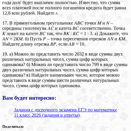
года долг будет выплачен полностью. Известно, что сумма
всех платежей после полного погашения кредита будет равна
12,6 млн рублей. Найдите 𝑟.
17. В прямоугольном треугольнике 𝐴𝐵𝐶 точки 𝑀 и 𝑁 –
середины гипотенузы 𝐴𝐶 и катета 𝐵𝐶 соответственно. Точка
𝐾 лежит на катете 𝐵𝐶 так, что 𝐵𝐾 : 𝐾𝐶 = 1 : 3. а) Докажите, что
𝐴𝑁 = 2𝐾𝑀. б) Пусть 𝑃 – точка пересечения отрезков 𝐴𝑁 и 𝐾𝑀.
Найдите длину отрезка 𝐵𝑃, если 𝐴𝐵 = 10.
19. а) Можно ли представить число 2032 в виде суммы двух
различных натуральных чисел, сумма цифр которых
одинакова? б) Можно ли представить число 799 в виде суммы
двух различных натуральных чисел, сумма цифр которых
одинакова? в) Найдите наименьшее число, которое можно
представить в виде суммы шести различных натуральных
чисел, сумма цифр которых одинакова.
Вам будет интересно:
Задания с досрочного экзамена ЕГЭ по математике
11 класс 2026 (задания и ответы)
Поделиться: