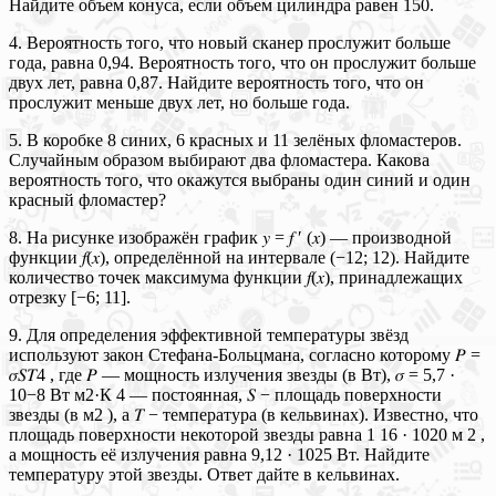
Найдите объем конуса, если объем цилиндра равен 150.
4. Вероятность того, что новый сканер прослужит больше
года, равна 0,94. Вероятность того, что он прослужит больше
двух лет, равна 0,87. Найдите вероятность того, что он
прослужит меньше двух лет, но больше года.
5. В коробке 8 синих, 6 красных и 11 зелёных фломастеров.
Случайным образом выбирают два фломастера. Какова
вероятность того, что окажутся выбраны один синий и один
красный фломастер?
8. На рисунке изображён график 𝑦 = 𝑓 ′ (𝑥) — производной
функции 𝑓(𝑥), определённой на интервале (−12; 12). Найдите
количество точек максимума функции 𝑓(𝑥), принадлежащих
отрезку [−6; 11].
9. Для определения эффективной температуры звёзд
используют закон Стефана-Больцмана, согласно которому 𝑃 =
𝜎𝑆𝑇4 , где 𝑃 — мощность излучения звезды (в Вт), 𝜎 = 5,7 ·
10−8 Вт м2·К 4 — постоянная, 𝑆 − площадь поверхности
звезды (в м2 ), а 𝑇 − температура (в кельвинах). Известно, что
площадь поверхности некоторой звезды равна 1 16 · 1020 м 2 ,
а мощность её излучения равна 9,12 · 1025 Вт. Найдите
температуру этой звезды. Ответ дайте в кельвинах.