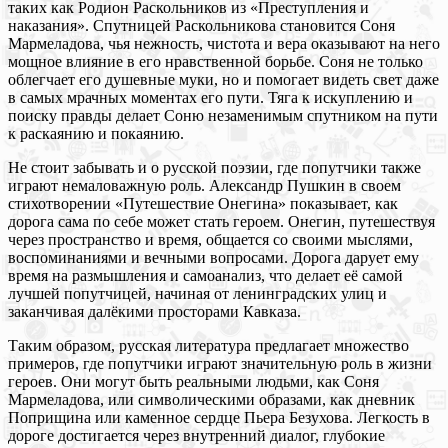
таких как Родион Раскольников из «Преступления и
наказания». Спутницей Раскольникова становится Соня
Мармеладова, чья нежность, чистота и вера оказывают на него
мощное влияние в его нравственной борьбе. Соня не только
облегчает его душевные муки, но и помогает видеть свет даже
в самых мрачных моментах его пути. Тяга к искуплению и
поиску правды делает Соню незаменимым спутником на пути
к раскаянию и покаянию.
Не стоит забывать и о русской поэзии, где попутчики также
играют немаловажную роль. Александр Пушкин в своем
стихотворении «Путешествие Онегина» показывает, как
дорога сама по себе может стать героем. Онегин, путешествуя
через пространство и время, общается со своими мыслями,
воспоминаниями и вечными вопросами. Дорога дарует ему
время на размышления и самоанализ, что делает её самой
лучшей попутчицей, начиная от ленинградских улиц и
заканчивая далёкими просторами Кавказа.
Таким образом, русская литература предлагает множество
примеров, где попутчики играют значительную роль в жизни
героев. Они могут быть реальными людьми, как Соня
Мармеладова, или символическими образами, как дневник
Поприщина или каменное сердце Пьера Безухова. Легкость в
дороге достигается через внутренний диалог, глубокие