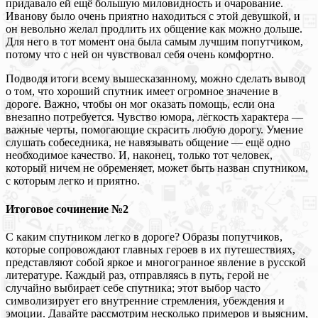
придавало ей ещё большую миловидность и очарование.
Иванову было очень приятно находиться с этой девушкой, и
он невольно желал продлить их общение как можно дольше.
Для него в тот момент она была самым лучшим попутчиком,
потому что с ней он чувствовал себя очень комфортно.
Подводя итоги всему вышесказанному, можно сделать вывод
о том, что хороший спутник имеет огромное значение в
дороге. Важно, чтобы он мог оказать помощь, если она
внезапно потребуется. Чувство юмора, лёгкость характера —
важные черты, помогающие скрасить любую дорогу. Умение
слушать собеседника, не навязывать общение — ещё одно
необходимое качество. И, наконец, только тот человек,
который ничем не обременяет, может быть назван спутником,
с которым легко и приятно.
Итоговое сочинение №2
С каким спутником легко в дороге? Образы попутчиков,
которые сопровождают главных героев в их путешествиях,
представляют собой яркое и многогранное явление в русской
литературе. Каждый раз, отправляясь в путь, герой не
случайно выбирает себе спутника; этот выбор часто
символизирует его внутренние стремления, убеждения и
эмоции. Давайте рассмотрим несколько примеров и выясним,