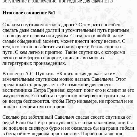
вступление и заключение, пригодные для сдачи ЕГЭ.
Итоговое сочинение №1
С каким спутником легко в дороге? С тем, кто способен
сделать даже самый долгий и утомительный путь приятным,
кто выручит словом или делом. С тем, кто в любой, даже
самый обыденный момент, может внести нотку веселья. С
тем, кто готов позаботиться о комфорте и безопасности в
пути. С кем легко и приятно. Такие спутники, с которыми
легко и комфортно в дороге, описаны во многих
литературных произведениях.
В повести А.С. Пушкина «Капитанская дочка» таким
замечательным спутником можно назвать Савельича. Этот
преданный старик делает всё возможное для своего
воспитанника Петра Гринева: кормит, поит его и следит за его
имуществом. Его забота о «дитяти» невероятно трогательна:
он всегда беспокоится, чтобы Пётр не замёрз, не простыл и не
попал в неприятную историю.
Сколько раз заботливый Савельич спасал своего спутника от
беды! Если бы Пётр прислушался к его наставлениям, они бы
не попали в снежную бурю и не оказались бы на грани гибели
в бескрайнем ледяном пространстве. Порой наставления