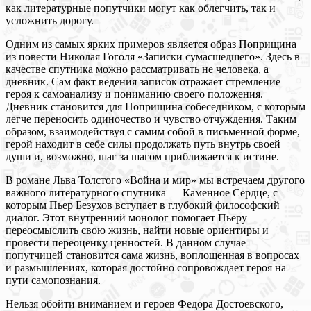
как литературные попутчики могут как облегчить, так и
усложнить дорогу.
Одним из самых ярких примеров является образ Поприщина
из повести Николая Гоголя «Записки сумасшедшего». Здесь в
качестве спутника можно рассматривать не человека, а
дневник. Сам факт ведения записок отражает стремление
героя к самоанализу и пониманию своего положения.
Дневник становится для Поприщина собеседником, с которым
легче переносить одиночество и чувство отчуждения. Таким
образом, взаимодействуя с самим собой в письменной форме,
герой находит в себе силы продолжать путь внутрь своей
души и, возможно, шаг за шагом приближается к истине.
В романе Льва Толстого «Война и мир» мы встречаем другого
важного литературного спутника — Каменное Сердце, с
которым Пьер Безухов вступает в глубокий философский
диалог. Этот внутренний монолог помогает Пьеру
переосмыслить свою жизнь, найти новые ориентиры и
провести переоценку ценностей. В данном случае
попутчицей становится сама жизнь, воплощенная в вопросах
и размышлениях, которая достойно сопровождает героя на
пути самопознания.
Нельзя обойти вниманием и героев Федора Достоевского,