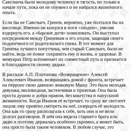
Савельича были молодому человеку в тягость, но только в
начале пути, пока он не поумнел и не набрался жизненного
опыта.
Если бы не Савельич, Гринев, вероятно, уже болтался бы на
виселице. Именно он кинулся в ноги «злодею», умоляя
вздернуть его, а «барское дитя» помиловать. Он выступал
посредником между Гриневым и его отцом, защищая своего
подопечного от родительского гнева. В тот момент для
Гринева лучшего попутчика, чем старый Савельич, было не
найти, ведь он помог сохранить ему и жизнь, и здоровье. В
мемуарах Пётр вспоминает их совместный путь и признается
в благодарности своему дядьке.
В рассказе А.П. Платонова «Возвращение» Алексей
Алексеевич Иванов, возвращаясь домой с фронта, встречает
на перроне свою давнюю знакомую Машу. Это была молодая
девушка, миловидная, застенчивая и приятная. Она была
проста душою и добра нравом, без кокетства и напускной
жеманности. Когда Иванов её встречает, то сразу же светлеет
лицом: ему приятно смотреть на неё, созерцать её молодость.
Она как-то сразу располагала к себе, хоть они и не вели
долгих разговоров. В нём она видела старшего брата или
дядю и поэтому держалась особенно скромно, а может быть,
она просто была таким человеком. В любом случае, это