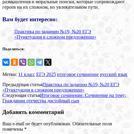
размышления и моральные поиски, которые сопровождают
героев на их сложном, но увлекательном пути.
Вам будет интересно:
Практика по заданию №19, №20 ЕГЭ
«Пунктуация в сложном предложении»
Поделиться:
Метки:
11 класс
ЕГЭ 2025
итоговое сочинение
русский язык
Предыдущая статья
Практика по заданию №19, №20 ЕГЭ
«Пунктуация в сложном предложении»
Следующая статья
Итоговое сочинение. Сочинение на тему:
Гражданин отечества достойный сын
Добавить комментарий
Ваш e-mail не будет опубликован.
Обязательные поля
помечены
*