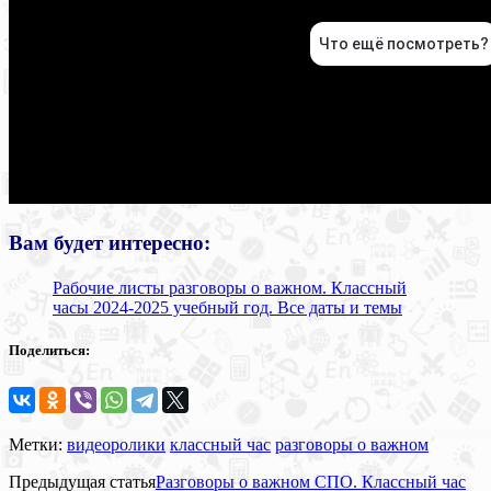
Вам будет интересно:
Рабочие листы разговоры о важном. Классный
часы 2024-2025 учебный год. Все даты и темы
Поделиться:
Метки:
видеоролики
классный час
разговоры о важном
Предыдущая статья
Разговоры о важном СПО. Классный час