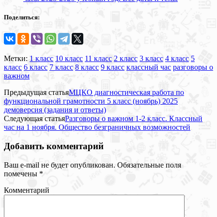
Поделиться:
Метки:
1 класс
10 класс
11 класс
2 класс
3 класс
4 класс
5
класс
6 класс
7 класс
8 класс
9 класс
классный час
разговоры о
важном
Предыдущая статья
МЦКО диагностическая работа по
функциональной грамотности 5 класс (ноябрь) 2025
демоверсия (задания и ответы)
Следующая статья
Разговоры о важном 1-2 класс. Классный
час на 1 ноября. Общество безграничных возможностей
Добавить комментарий
Ваш e-mail не будет опубликован.
Обязательные поля
помечены
*
Комментарий