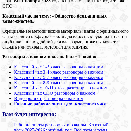
важном»
1 ноября 2025
года в школе с 1 по 11 класс, а также в
СПО
Классный час на тему: «Общество безграничных
возможностей»
Официальные методические материалы взяты с официального
сайта сервиса razgovor.edsoo.ru для классных руководителей и
опубликованы в удобной для вас форме, ниже вы можете
скачать или открыть материал для занятия.
Разговоры о важном классный час 1 ноября
Классный час 1-2 класс разговоры о важном
Классный час 3-4 класс разговоры о важном
Классный час 5-7 класс разговоры о важном
Классный час 8-9 класс разговоры о важном
Классный час 10-11 класс разговоры о важном
Классный час СПО разговоры о важном
Видеоролики разговоры о важном
Готовые рабочие листы для классного часа
Вам будет интересно:
Рабочие листы разговоры о важном. Классный
часы 2025-2026 учебный год. Все даты и темы