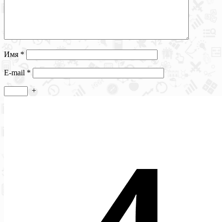
Имя
*
E-mail
*
+