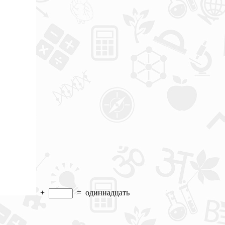
+
=
одиннадцать