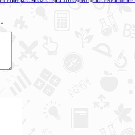
 на 16 февраля. Москва. Герой из соседнего двора. Региональное
ы
*