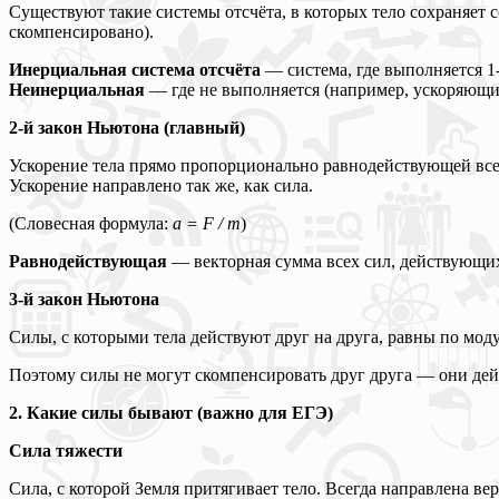
Существуют такие системы отсчёта, в которых тело сохраняет 
скомпенсировано).
Инерциальная система отсчёта
— система, где выполняется 1-
Неинерциальная
— где не выполняется (например, ускоряющий
2-й закон Ньютона (главный)
Ускорение тела прямо пропорционально равнодействующей все
Ускорение направлено так же, как сила.
(Словесная формула:
a = F / m
)
Равнодействующая
— векторная сумма всех сил, действующих
3-й закон Ньютона
Силы, с которыми тела действуют друг на друга, равны по м
Поэтому силы не могут скомпенсировать друг друга — они дей
2. Какие силы бывают (важно для ЕГЭ)
Сила тяжести
Сила, с которой Земля притягивает тело. Всегда направлена ве