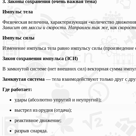
3. Законы сохранения (очень важная тема)
Импульс тела
Физическая величина, характеризующая «количество движения
Зависит от массы и скорости. Направлен так же, как скорост
Импульс силы
Изменение импульса тела равно импульсу силы (произведение с
Закон сохранения импульса (ЗСИ)
В замкнутой системе (нет внешних сил) векторная сумма импуль
Замкнутая система
— тела взаимодействуют только друг с др
Где работает:
удары (абсолютно упругий и неупругий);
выстрел из орудия (отдача);
реактивное движение;
разрыв снаряда.