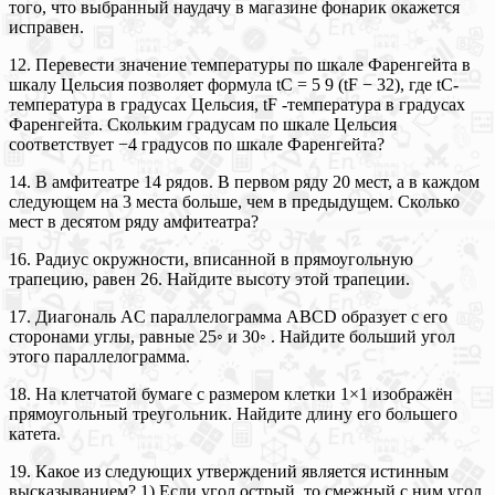
того, что выбранный наудачу в магазине фонарик окажется
исправен.
12. Перевести значение температуры по шкале Фаренгейта в
шкалу Цельсия позволяет формула tC = 5 9 (tF − 32), где tC-
температура в градусах Цельсия, tF -температура в градусах
Фаренгейта. Скольким градусам по шкале Цельсия
соответствует −4 градусов по шкале Фаренгейта?
14. В амфитеатре 14 рядов. В первом ряду 20 мест, а в каждом
следующем на 3 места больше, чем в предыдущем. Сколько
мест в десятом ряду амфитеатра?
16. Радиус окружности, вписанной в прямоугольную
трапецию, равен 26. Найдите высоту этой трапеции.
17. Диагональ AC параллелограмма ABCD образует с его
сторонами углы, равные 25◦ и 30◦ . Найдите больший угол
этого параллелограмма.
18. На клетчатой бумаге с размером клетки 1×1 изображён
прямоугольный треугольник. Найдите длину его большего
катета.
19. Какое из следующих утверждений является истинным
высказыванием? 1) Если угол острый, то смежный с ним угол