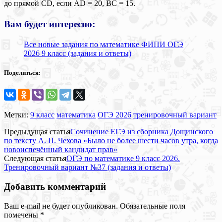
до прямой CD, если AD = 20, BC = 15.
Вам будет интересно:
Все новые задания по математике ФИПИ ОГЭ
2026 9 класс (задания и ответы)
Поделиться:
Метки:
9 класс
математика
ОГЭ 2026
тренировочный вариант
Предыдущая статья
Сочинение ЕГЭ из сборника Дощинского
по тексту А. П. Чехова «Было не более шести часов утра, когда
новоиспечённый кандидат прав»
Следующая статья
ОГЭ по математике 9 класс 2026.
Тренировочный вариант №37 (задания и ответы)
Добавить комментарий
Ваш e-mail не будет опубликован.
Обязательные поля
помечены
*