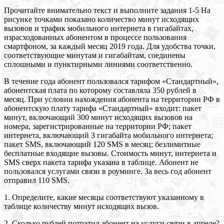
Прочитайте внимательно текст и выполните задания 1-5 На
рисунке точками показано количество минут исходящих
вызовов и трафик мобильного интернета в гигабайтах,
израсходованных абонентом в процессе пользования
смартфоном, за каждый месяц 2019 года. Для удобства точки,
соответствующие минутам и гигабайтам, соединены
сплошными и пунктирными линиями соответственно.
В течение года абонент пользовался тарифом «Стандартный»,
абонентская плата по которому составляла 350 рублей в
месяц. При условии нахождения абонента на территории РФ в
абонентскую плату тарифа «Стандартный» входит: пакет
минут, включающий 300 минут исходящих вызовов на
номера, зарегистрированные на территории РФ; пакет
интернета, включающий 3 гигабайта мобильного интернета;
пакет SMS, включающий 120 SMS в месяц; безлимитные
бесплатные входящие вызовы. Стоимость минут, интернета и
SMS сверх пакета тарифа указана в таблице. Абонент не
пользовался услугами связи в роуминге. За весь год абонент
отправил 110 SMS.
1. Определите, какие месяцы соответствуют указанному в
таблице количеству минут исходящих вызов.
2. Сколько рублей потратил абонент на услуги связи в апреле?