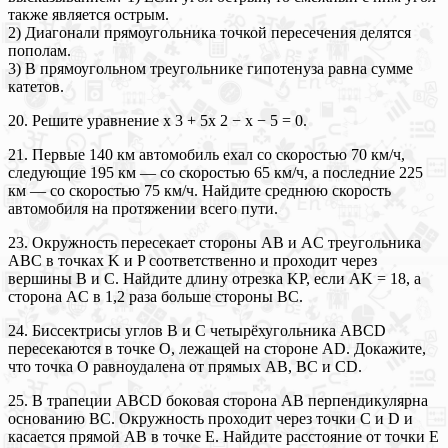
также является острым.
2) Диагонали прямоугольника точкой пересечения делятся
пополам.
3) В прямоугольном треугольнике гипотенуза равна сумме
катетов.
20. Решите уравнение x 3 + 5x 2 − x − 5 = 0.
21. Первые 140 км автомобиль ехал со скоростью 70 км/ч,
следующие 195 км — со скоростью 65 км/ч, а последние 225
км — со скоростью 75 км/ч. Найдите среднюю скорость
автомобиля на протяжении всего пути.
23. Окружность пересекает стороны AB и AC треугольника
ABC в точках K и P соответственно и проходит через
вершины B и C. Найдите длину отрезка KP, если AK = 18, а
сторона AC в 1,2 раза больше стороны BC.
24. Биссектрисы углов B и C четырёхугольника ABCD
пересекаются в точке O, лежащей на стороне AD. Докажите,
что точка O равноудалена от прямых AB, BC и CD.
25. В трапеции ABCD боковая сторона AB перпендикулярна
основанию BC. Окружность проходит через точки C и D и
касается прямой AB в точке E. Найдите расстояние от точки E