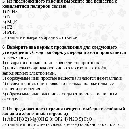
5. Из предложенного перечня выберите два вещества с
ковалентной полярной связью.
1) N H3
2) Na
3) MgF2
4) F2
5) PBr3
Запишите номера выбранных ответов.
6. Выберите два верных продолжения для следующего
утверждения. Сходство бора, углерода и азота проявляется
в том, что…
1) в ядрах их атомов одинаковое число протонов.
2) в их атомах одинаковое число электронных слоёв,
заполняемых электронами.
3) образуемые ими простые вещества являются неметаллами.
4) в соединениях они проявляют только положительные
степени окисления.
5) образуемые ими высшие оксиды относятся к основным
оксидам.
7. Из предложенного перечня веществ выберите оснóвный
оксид и амфотерный гидроксид.
1) Al(OH)3 2) Mg(OH)2 3) OF2 4) N2O 5) FeO
Запишите в поле ответа сначала номер оснóвного оксида, а