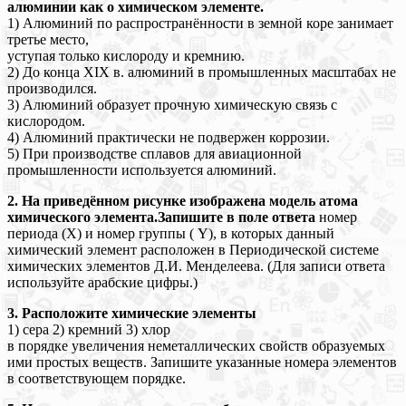
алюминии как о химическом элементе.
1) Алюминий по распространённости в земной коре занимает
третье место,
уступая только кислороду и кремнию.
2) До конца XIX в. алюминий в промышленных масштабах не
производился.
3) Алюминий образует прочную химическую связь с
кислородом.
4) Алюминий практически не подвержен коррозии.
5) При производстве сплавов для авиационной
промышленности используется алюминий.
2. На приведённом рисунке изображена модель атома
химического элемента.Запишите в поле ответа
номер
периода (Х) и номер группы ( Y), в которых данный
химический элемент расположен в Периодической системе
химических элементов Д.И. Менделеева. (Для записи ответа
используйте арабские цифры.)
3. Расположите химические элементы
1) сера 2) кремний 3) хлор
в порядке увеличения неметаллических свойств образуемых
ими простых веществ. Запишите указанные номера элементов
в соответствующем порядке.