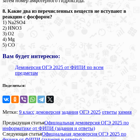
затем номер амфотерного гидроксида.
8. Какие два из перечисленных веществ не вступают в
реакцию с фосфором?
1) Na2SО4
2) HNO3
3) O2
4) Mg
5) CO
Вам будет интересно:
Демоверсия ОГЭ 2025 от ФИПИ по всем
предметам
Поделиться:
Метки:
9 класс
демоверсия
задания
ОГЭ 2025
ответы
химия
Предыдущая статья
Официальная демоверсия ОГЭ 2025 по
информатике от ФИПИ (задания и ответы)
Следующая статья
Официальная демоверсия ОГЭ 2025 по
физике от ФИПИ (задания и ответы)