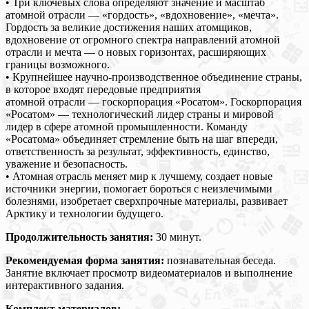
• Три ключевых слова определяют значение и масштаб
атомной отрасли — «гордость», «вдохновение», «мечта».
Гордость за великие достижения наших атомщиков,
вдохновение от огромного спектра направлений атомной
отрасли и мечта — о новых горизонтах, расширяющих
границы возможного.
• Крупнейшее научно-производственное объединение страны,
в которое входят передовые предприятия
атомной отрасли — госкорпорация «Росатом». Госкорпорация
«Росатом» — технологический лидер страны и мировой
лидер в сфере атомной промышленности. Команду
«Росатома» объединяет стремление быть на шаг впереди,
ответственность за результат, эффективность, единство,
уважение и безопасность.
• Атомная отрасль меняет мир к лучшему, создает новые
источники энергии, помогает бороться с неизлечимыми
болезнями, изобретает сверхпрочные материалы, развивает
Арктику и технологии будущего.
Продолжительность занятия:
30 минут.
Рекомендуемая форма занятия:
познавательная беседа.
Занятие включает просмотр видеоматериалов и выполнение
интерактивного задания.
Комплект материалов: