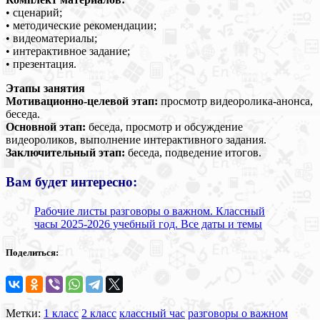
• сценарий;
• методические рекомендации;
• видеоматериалы;
• интерактивное задание;
• презентация.
Этапы занятия
Мотивационно-целевой этап:
просмотр видеоролика-анонса,
беседа.
Основной этап:
беседа, просмотр и обсуждение
видеороликов, выполнение интерактивного задания.
Заключительный этап:
беседа, подведение итогов.
Вам будет интересно:
Рабочие листы разговоры о важном. Классный
часы 2025-2026 учебный год. Все даты и темы
Поделиться:
Метки:
1 класс
2 класс
классный час
разговоры о важном