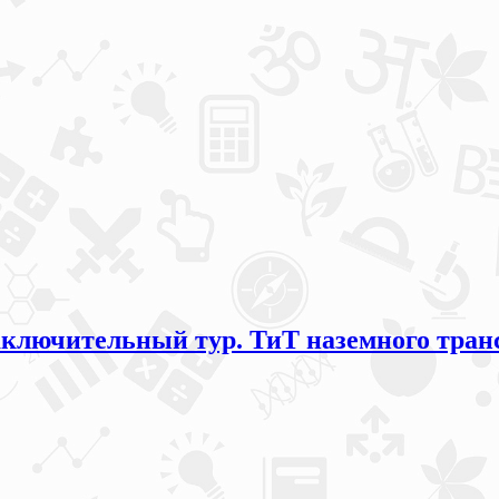
ключительный тур. ТиТ наземного транс