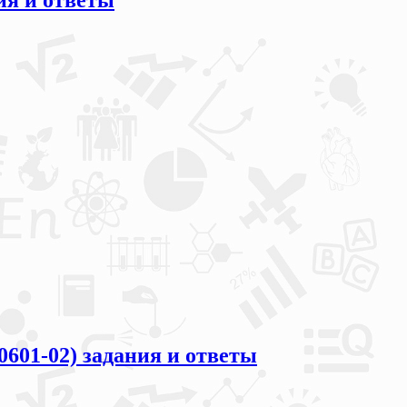
ия и ответы
0601-02) задания и ответы