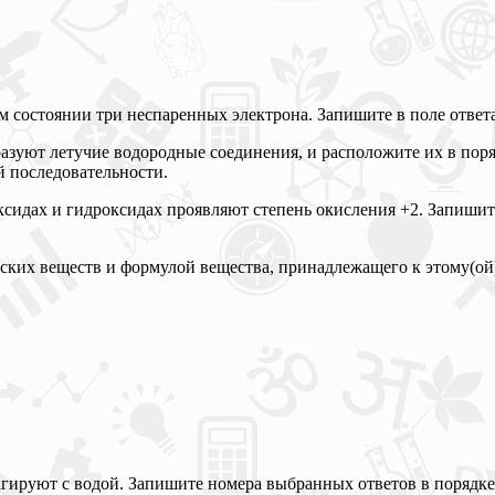
м состоянии три неспаренных электрона. Запишите в поле ответ
разуют летучие водородные соединения, и расположите их в пор
й последовательности.
оксидах и гидроксидах проявляют степень окисления +2. Запиши
ских веществ и формулой вещества, принадлежащего к этому(ой)
агируют с водой. Запишите номера выбранных ответов в порядке