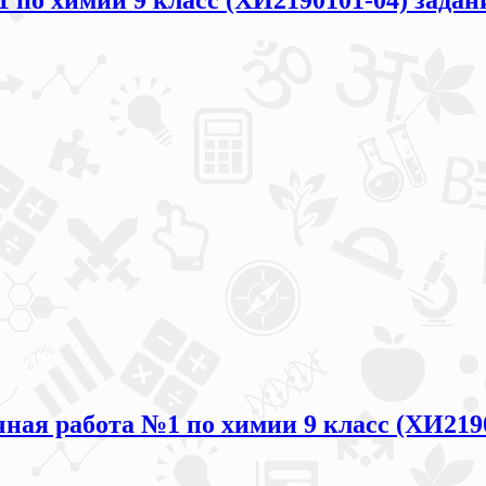
1 по химии 9 класс (ХИ2190101-04) задан
чная работа №1 по химии 9 класс (ХИ219