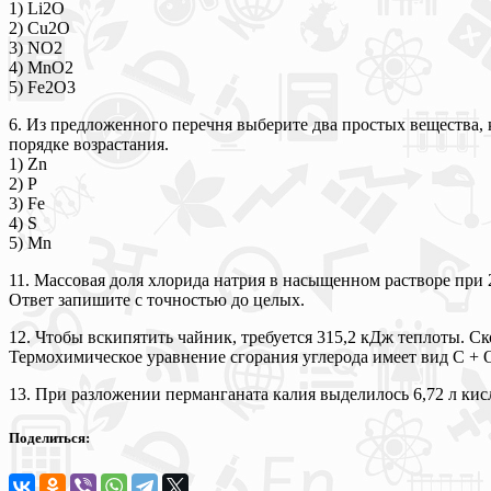
1) Li2O
2) Cu2O
3) NO2
4) MnO2
5) Fe2O3
6. Из предложенного перечня выберите два простых вещества, 
порядке возрастания.
1) Zn
2) P
3) Fe
4) S
5) Mn
11. Массовая доля хлорида натрия в насыщенном растворе при 
Ответ запишите с точностью до целых.
12. Чтобы вскипятить чайник, требуется 315,2 кДж теплоты. Ск
Термохимическое уравнение сгорания углерода имеет вид C + O
13. При разложении перманганата калия выделилось 6,72 л кисл
Поделиться: