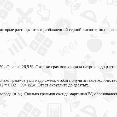
которые растворяются в разбавленной серной кислоте, но не ра
20 оС равна 26,5 %. Сколько граммов хлорида натрия надо раст
олько граммов угля надо сжечь, чтобы получить такое количество
2 = CO2 + 394 кДж. Ответ округлите до десятых.
орода (н. у.). Сколько граммов оксида марганца(IV) образовалос