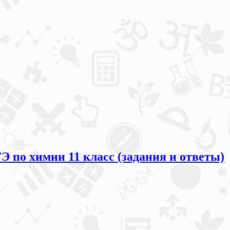
Э по химии 11 класс (задания и ответы)