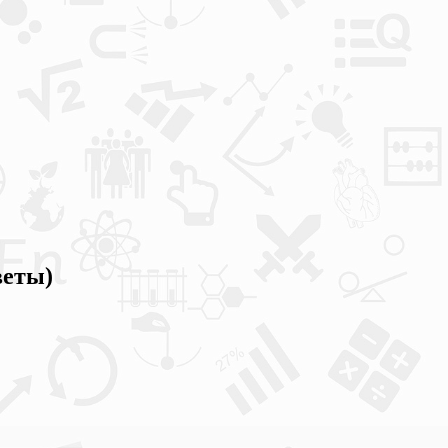
веты)