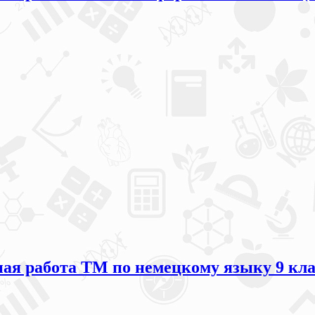
я работа ТМ по немецкому языку 9 клас