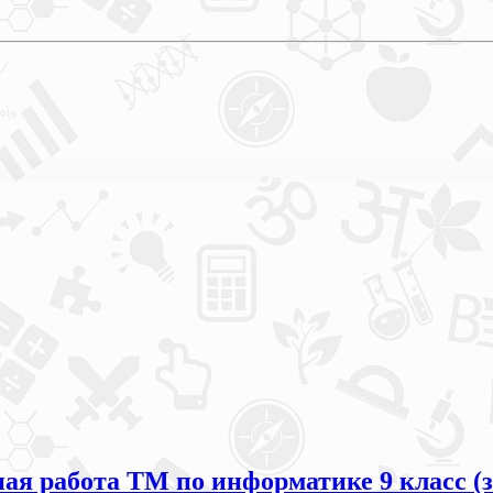
я работа ТМ по информатике 9 класс (з