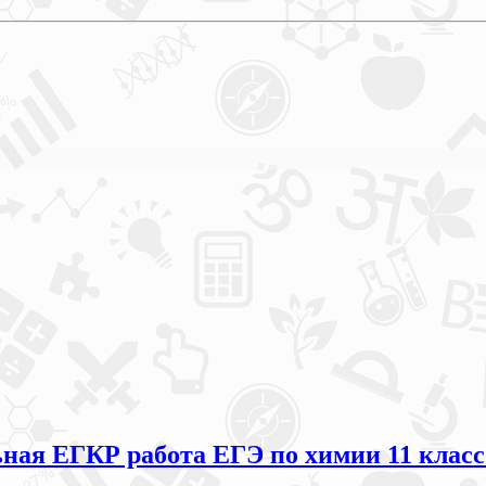
ая ЕГКР работа ЕГЭ по химии 11 класс 