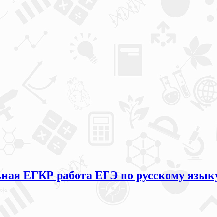
ая ЕГКР работа ЕГЭ по русскому языку 