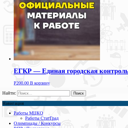
ЕГКР — Единая городская контрольн
Р
200.00
В корзину
Найти:
Навигация
Работы МЦКО
Работы СтатГрад
Олимпиады / Конкурсы