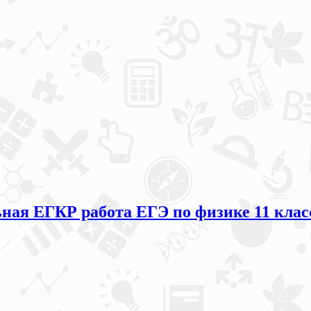
ая ЕГКР работа ЕГЭ по физике 11 класс