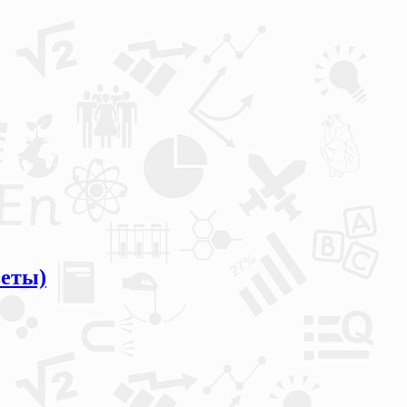
веты)