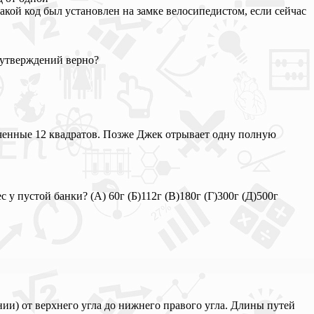
кой код был установлен на замке велосипедистом, если сейчас
 утверждений верно?
ученные 12 квадратов. Позже Джек отрывает одну полную
с у пустой банки? (А) 60г (Б)112г (В)180г (Г)300г (Д)500г
ии) от верхнего угла до нижнего правого угла. Длины путей