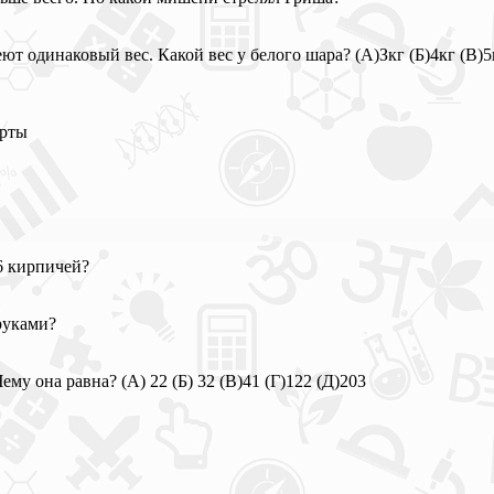
т одинаковый вес. Какой вес у белого шара? (А)Зкг (Б)4кг (В)5к
арты
6 кирпичей?
 руками?
му она равна? (А) 22 (Б) 32 (В)41 (Г)122 (Д)203