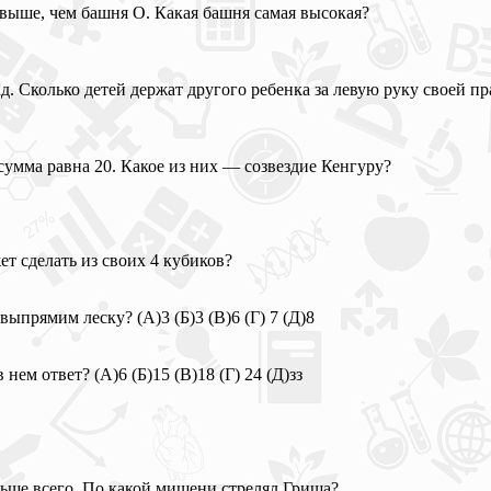
 выше, чем башня О. Какая башня самая высокая?
ад. Сколько детей держат другого ребенка за левую руку своей п
 сумма равна 20. Какое из них — созвездие Кенгуру?
т сделать из своих 4 кубиков?
выпрямим леску? (А)3 (Б)3 (В)6 (Г) 7 (Д)8
ем ответ? (А)6 (Б)15 (В)18 (Г) 24 (Д)зз
ольше всего. По какой мишени стрелял Гриша?