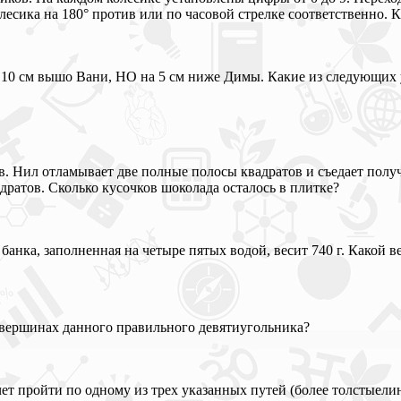
ика на 180° против или по часовой стрелке соответственно. Ка
на 10 см вышо Вани, НО на 5 см ниже Димы. Какие из следующих
ов. Нил отламывает две полные полосы квадратов и съедает пол
дратов. Сколько кусочков шоколада осталось в плитке?
 банка, заполненная на четыре пятых водой, весит 740 г. Какой ве
 вершинах данного правильного девятиугольника?
ет пройти по одному из трех указанных путей (более толстыелин