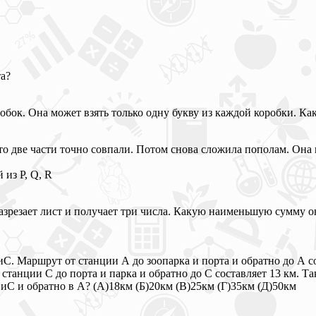
та?
обок. Она может взять только одну букву из каждой коробки. Ка
то две части точно совпали. Потом снова сложила пополам. Она 
 из Р, Q, R
азрезает лист и получает три числа. Какую наименьшую сумму о
иС. Маршрут от станции А до зоопарка и порта и обратно до А с
 станции С до порта и парка и обратно до С составляет 13 км. Т
иС и обратно в А? (А)18км (Б)20км (В)25км (Г)35км (Д)50км