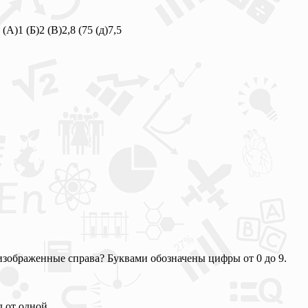
А)1 (Б)2 (В)2,8 (75 (д)7,5
 изображенные справа? Буквами обозначены цифры от 0 до 9.
д от одной