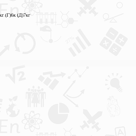
г (Г)6к (Д)7кг