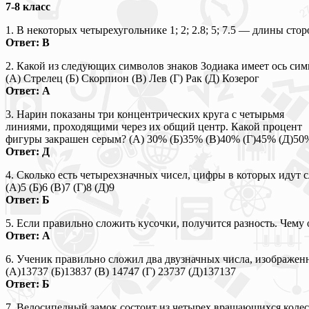
7-8 класс
1. В некоторых четырехугольнике 1; 2; 2.8; 5; 7.5 — длины стор
Ответ: В
2. Какой из следующих символов знаков Зодиака имеет ось си
(А) Стрелец (Б) Скорпион (В) Лев (Г) Рак (Д) Козерог
Ответ: А
3. Нарин показаны три концентрических круга с четырьмя
линиями, проходящими через их общий центр. Какой процент
фигуры закрашен серым? (А) 30% (Б)35% (В)40% (Г)45% (Д)50
Ответ: Д
4. Сколько есть четырехзначных чисел, цифры в которых идут 
(А)5 (Б)6 (В)7 (Г)8 (Д)9
Ответ: Б
5. Если правильно сложить кусочки, получится разность. Чему он
Ответ: А
6. Ученик правильно сложил два двузначных числа, изображенн
(А)13737 (Б)13837 (В) 14747 (Г) 23737 (Д)137137
Ответ: Б
7. Велосипедный замок состоит из четырех вращающихся колес