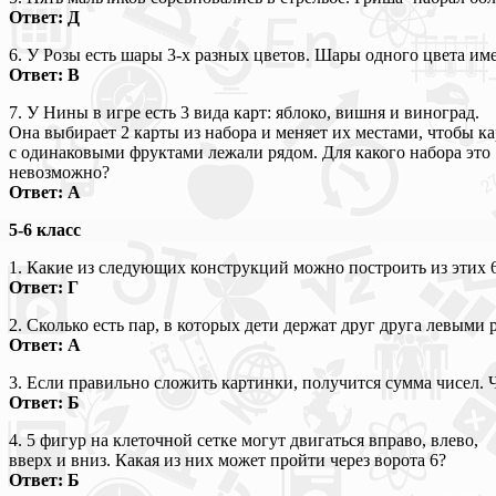
Ответ: Д
6. У Розы есть шары 3-х разных цветов. Шары одного цвета имею
Ответ: В
7. У Нины в игре есть 3 вида карт: яблоко, вишня и виноград.
Она выбирает 2 карты из набора и меняет их местами, чтобы к
с одинаковыми фруктами лежали рядом. Для какого набора это
невозможно?
Ответ: А
5-6 класс
1. Какие из следующих конструкций можно построить из этих 
Ответ: Г
2. Сколько есть пар, в которых дети держат друг друга левыми
Ответ: А
3. Если правильно сложить картинки, получится сумма чисел. Че
Ответ: Б
4. 5 фигур на клеточной сетке могут двигаться вправо, влево,
вверх и вниз. Какая из них может пройти через ворота 6?
Ответ: Б