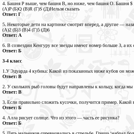
4. Башня Р выше, чем башня В, но ниже, чем башня О. Башня $
(А)P (Б)Q (B)R (Г)S (Д)Нельзя сказать
Ответ: Г
5. Некоторые дети на картинке смотрят вперед, а другие — наз
(А)2 (Б)3 (В)4 (Г)5 (Д)6
Ответ: А
6. В созвездии Кенгуру все звезды имеют номер больше 3, а их
Ответ: Б
3-4 класс
1.У Эдуарда 4 кубика: Какой из показанных ниже кубов он може
Ответ: В
2. У скольких рыб головы будут направлены к кольцу, когда мы 
Ответ: В
3. Если правильно сложить кусочки, получится пример. Какой в н
Ответ: Б
4. Алла рисует солнце. Что из этого — часть ее рисунка?
Ответ: Б
5. Пять мальчиков соревновались в стрельбе. Гриша ‘набрал б