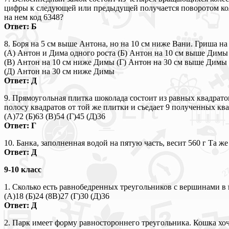
цифры к следующей или предыдущей получается поворотом колес
на нем код 6348?
Ответ: Б
8. Боря на 5 см выше Антона, но на 10 см ниже Вани. Гриша 
(А) Антон и Дима одного роста (Б) Антон на 10 см выше Димы
(В) Антон на 10 см ниже Димы (Г) Антон на 30 см выше Димы
(Д) Антон на 30 см ниже Димы
Ответ: Д
9. Прямоугольная плитка шоколада состоит из равных квадрат
полосу квадратов от той же плитки и съедает 9 полученных ква
(А)72 (Б)63 (В)54 (Г)45 (Д)36
Ответ: Г
10. Банка, заполненная водой на пятую часть, весит 560 г Та же
Ответ: Д
9-10 класс
1. Сколько есть равнобедренных треугольников с вершинами в
(А)18 (Б)24 (8В)27 (Г)30 (Д)36
Ответ: Д
2. Парк имеет форму равностороннего треугольника. Кошка хоч