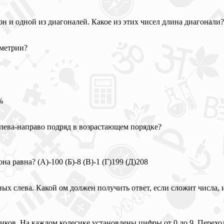
он и одной из диагоналей. Какое из этих чисел длина диагонали? (
мметрии?
%
слева-направо подряд в возрастающем порядке?
а равна? (А)-100 (Б)-8 (В)-1 (Г)199 (Д)208
ых слева. Какой ом должен получить ответ, если сложит числа,
иков. На каждом колесике установлены цифры от 0 до 9. Перехо