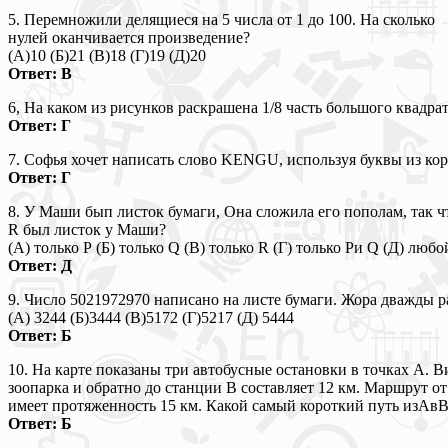
5. Перемножили делящиеся на 5 числа от 1 до 100. На сколько
нулей оканчивается произведение?
(А)10 (Б)21 (В)18 (Г)19 (Д)20
Ответ: В
6, На каком из рисунков раскрашена 1/8 часть большого квадра
Ответ: Г
7. Софья хочет написать слово KENGU, используя буквы из кор
Ответ: Г
8. У Маши бып листок бумаги, Она сложила его пополам, так ч
R был листок у Маши?
(A) только Р (Б) только Q (В) только R (Г) только Ри Q (Д) любой
Ответ: Д
9. Число 5021972970 написано на листе бумаги. Жора дважды р
(А) 3244 (Б)3444 (В)5172 (Г)5217 (Д) 5444
Ответ: Б
10. На карте показаны три автобусные остановки в точках А. В
зоопарка и обратно до станции В составляет 12 км. Маршрут от
имеет протяженность 15 км. Какой самый короткий путь изАвВ
Ответ: Б