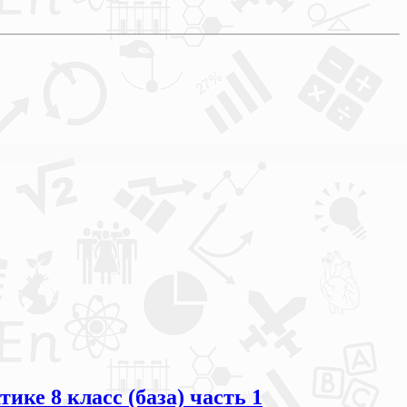
ке 8 класс (база) часть 1