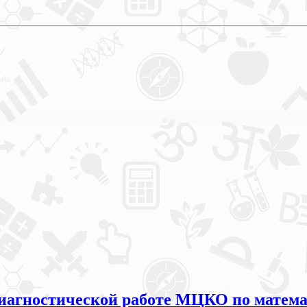
агностической работе МЦКО по математи