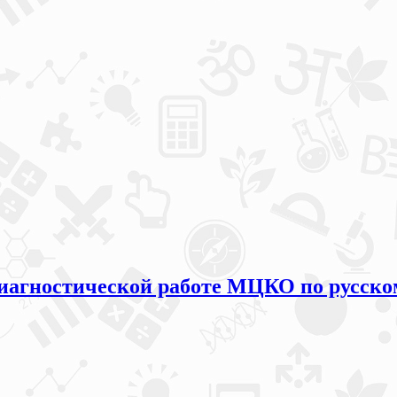
иагностической работе МЦКО по русско