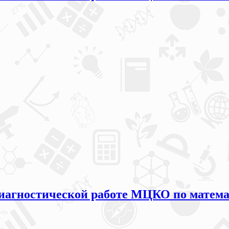
иагностической работе МЦКО по математ