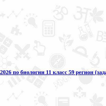
026 по биологии 11 класс 59 регион (зад