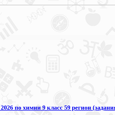
026 по химии 9 класс 59 регион (задани