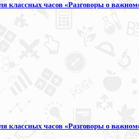
 для классных часов «Разговоры о важно
для классных часов «Разговоры о важном