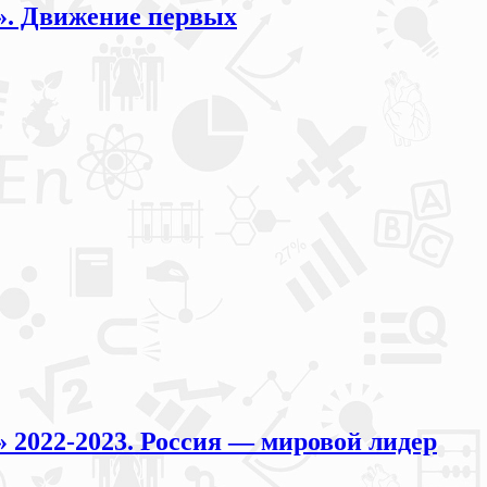
м». Движение первых
» 2022-2023. Россия — мировой лидер