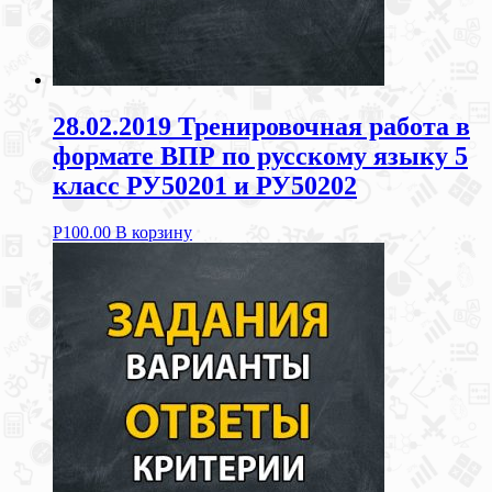
28.02.2019 Тренировочная работа в
формате ВПР по русскому языку 5
класс РУ50201 и РУ50202
Р
100.00
В корзину