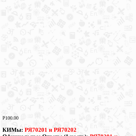
Р
100.00
КИМы:
РЯ70201 и РЯ70202