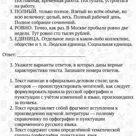
Постоянная, временная работа. Поступать, устроиться
на работу.
ПОЛНЫЙ. только полное. Взятый во всём объёме, во
всю величину; целый, весь. Полный рабочий день.
Полное собрание сочинений.
РОВНО. Точно, как раз. В Москве пробыли ровно две
недели. Тут ровно сто тысяч рублей.
ЕДИНИЦА. Отдельное лицо в каком-либо коллективе,
обществе и т. п. Людская единица. Социальная единица.
Ответ: ____________________________
Укажите варианты ответов, в которых даны верные
характеристики текста. Запишите номера ответов.
Текст написан в официально-деловом стиле; цель
авторов — проинструктировать читателей, как следует
формулировать правила русской орфографии и
пунктуации с учётом изменений в языке, произошедших
за полвека.
Текст представляет собой фрагмент вступления к
произведению научной литературы — полному
справочнику по орфографии и пунктуации
современного русского языка.
Текст содержит слова определённой тематической
группы (орфография, пунктуация, язык,