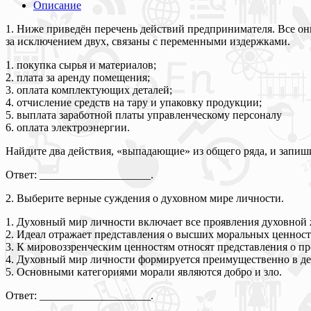
Описание
1. Ниже приведён перечень действий предпринимателя. Все он
за исключением двух, связаны с переменными издержками.
1. покупка сырья и материалов;
2. плата за аренду помещения;
3. оплата комплектующих деталей;
4. отчисление средств на тару и упаковку продукции;
5. выплата заработной платы управленческому персоналу
6. оплата электроэнергии.
Найдите два действия, «выпадающие» из общего ряда, и запиш
Ответ: ____________________.
2. Выберите верные суждения о духовном мире личности.
1. Духовный мир личности включает все проявления духовной жи
2. Идеал отражает представления о высших моральных ценностя
3. К мировоззренческим ценностям относят представления о пр
4. Духовный мир личности формируется преимущественно в дея
5. Основными категориями морали являются добро и зло.
Ответ: ____________________.