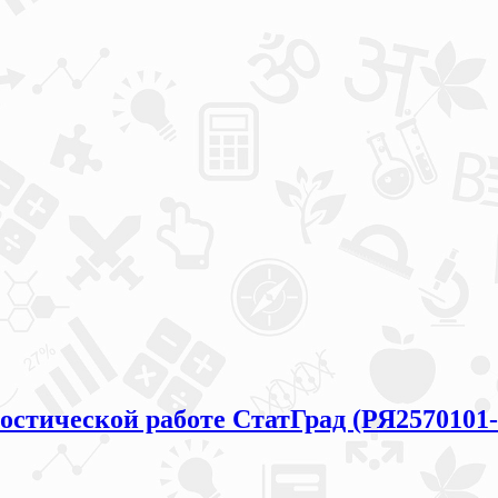
остической работе СтатГрад (РЯ2570101-