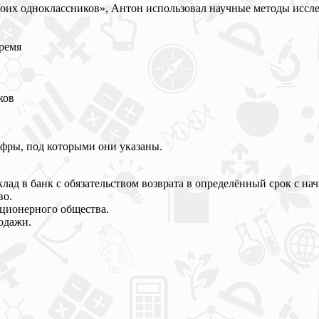
 моих одноклассников», Антон использовал научные методы иссл
время
ков
ифры, под которыми они указаны.
вклад в банк с обязательством возврата в определённый срок с н
во.
кционерного общества.
одажи.