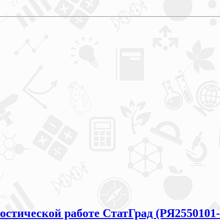
остической работе СтатГрад (РЯ2550101-