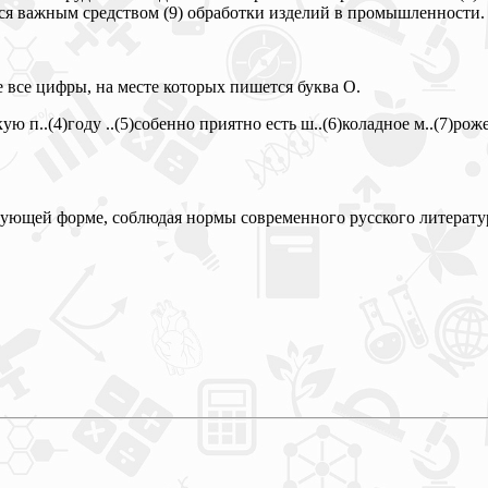
ётся важным средством (9) обработки изделий в промышленности.
 все цифры, на месте которых пишется буква О.
акую п..(4)году ..(5)собенно приятно есть ш..(6)коладное м..(7)р
твующей форме, соблюдая нормы современного русского литерату