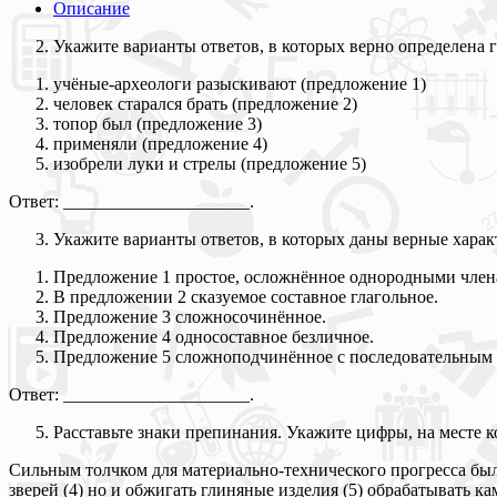
Описание
Укажите варианты ответов, в которых верно определена 
учёные-археологи разыскивают (предложение 1)
человек старался брать (предложение 2)
топор был (предложение 3)
применяли (предложение 4)
изобрели луки и стрелы (предложение 5)
Ответ: _____________________.
Укажите варианты ответов, в которых даны верные харак
Предложение 1 простое, осложнённое однородными чле
В предложении 2 сказуемое составное глагольное.
Предложение 3 сложносочинённое.
Предложение 4 односоставное безличное.
Предложение 5 сложноподчинённое с последовательным
Ответ: _____________________.
Расставьте знаки препинания. Укажите цифры, на месте 
Сильным толчком для материально-технического прогресса было
зверей (4) но и обжигать глиняные изделия (5) обрабатывать к