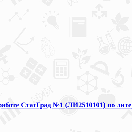
работе СтатГрад №1 (ЛИ2510101) по лите