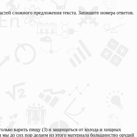
астей сложного предложения текста. Запишите номера ответов.
только варить пищу (3) и защищаться от холода и хищных
 и мы до сих пор делаем из этого материала большинство орудий