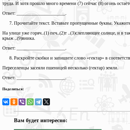
труда. И хотя прошло много времени (7) сейчас (8) огонь оста
Ответ: _____________________.
Прочитайте текст. Вставьте пропущенные буквы. Укажите
На улице уже горяч..(1) печ..(2)т ..(3)слепляющее солнце, и в т
крыж ..(9)вника.
Ответ: _____________________.
Раскройте скобки и запишите слово «гектар» в соответс
Переселенцы засеяли пшеницей несколько (гектар) земли.
Ответ: _____________________.
Поделиться:
Вам будет интересно: