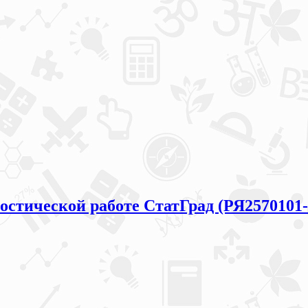
остической работе СтатГрад (РЯ2570101-