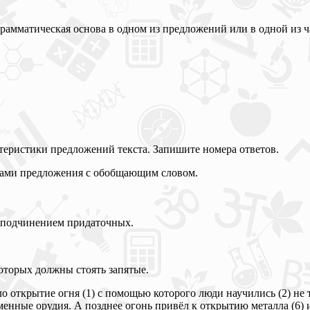
грамматическая основа в одном из предложений или в одной из ч
теристики предложений текста. Запишите номера ответов.
нами предложения с обобщающим словом.
 подчинением придаточных.
которых должны стоять запятые.
 открытие огня (1) с помощью которого люди научились (2) не 
аменные орудия. А позднее огонь привёл к открытию металла (6)