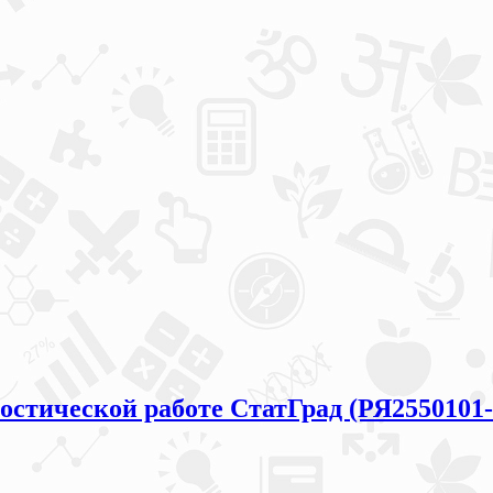
остической работе СтатГрад (РЯ2550101-