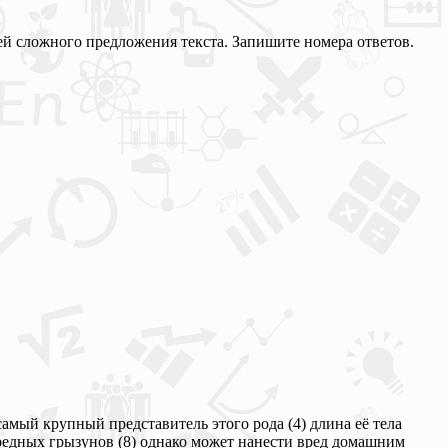
ей сложного предложения текста. Запишите номера ответов.
мый крупный представитель этого рода (4) длина её тела
 вредных грызунов (8) однако может нанести вред домашним