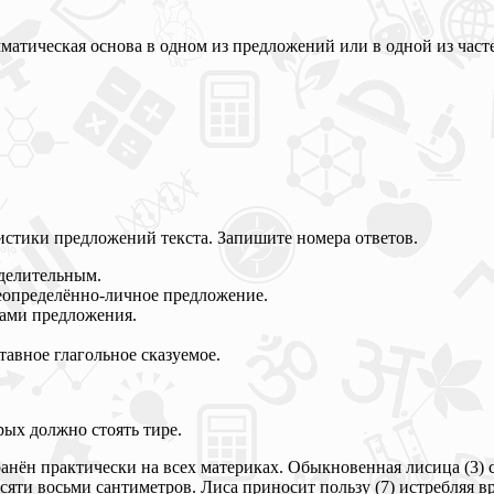
мматическая основа в одном из предложений или в одной из част
истики предложений текста. Запишите номера ответов.
делительным.
неопределённо-личное предложение.
ами предложения.
авное глагольное сказуемое.
рых должно стоять тире.
ён практически на всех материках. Обыкновенная лисица (3) са
десяти восьми сантиметров. Лиса приносит пользу (7) истребляя