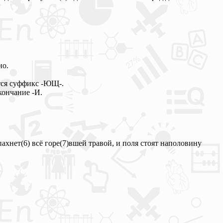
но.
тся суффикс -ЮЩ-.
кончание -И.
пахнет(6) всё горе(7)вшей травой, и поля стоят наполовину