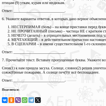
птицам (9) уткам, курам или индюкам.
Ответ: ___________________________.
6. Укажите варианты ответов, в которых дано верное объяснен
НЕСТЕРПИМАЯ (боль) – на конце приставки перед буквой
НЕ ПРОЧИТАННЫЙ (письма) – частица НЕ с кратким стр
НЕЧЕГО (делать) – в отрицательных местоимениях под у
МЕЧТАЮЩИЙ – в действительном причастии настоящего в
В СЦЕНАРИИ – в имени существительном 1-го склонения
Ответ: ___________________________.
7. Прочитайте текст. Вставьте пропущенные буквы. Укажите вс
Снов(1) к нам пришла засуха. Солнце, словно(2) решив уничтож
сожж(8)нные пожарами. А солнце печ(9)т всё беспощаднее.
Ответ: ___________________________.
Поделиться: