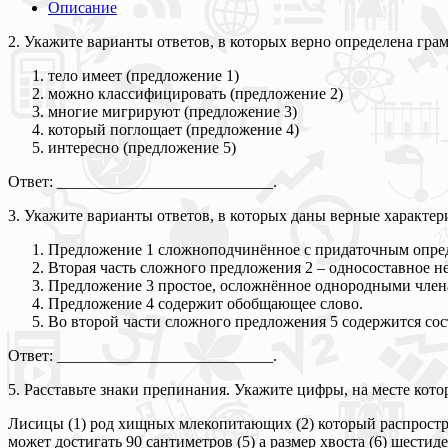
Описание
2. Укажите варианты ответов, в которых верно определена гра
тело имеет (предложение 1)
можно классифицировать (предложение 2)
многие мигрируют (предложение 3)
который поглощает (предложение 4)
интересно (предложение 5)
Ответ: ___________________________.
3. Укажите варианты ответов, в которых даны верные характер
Предложение 1 сложноподчинённое с придаточным опре
Вторая часть сложного предложения 2 – односоставное 
Предложение 3 простое, осложнённое однородными член
Предложение 4 содержит обобщающее слово.
Во второй части сложного предложения 5 содержится сост
Ответ: ___________________________.
5. Расставьте знаки препинания. Укажите цифры, на месте кото
Лисицы (1) род хищных млекопитающих (2) который распростран
может достигать 90 сантиметров (5) а размер хвоста (6) шести