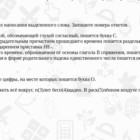
ие написания выделенного слова. Запишите номера ответов.
, обозначающей глухой согласный, пишется буква С.
адательным причастием прошедшего времени пишется раздель
дарением приставка НЕ-.
ремени, образованном от основы глагола II спряжения, пише
 в форме родительного падежа единственного числа пишется о
е цифры, на месте которых пишется буква О.
ить всё вокруг, п(3)лит бесп(4)щадно. В раск(5)лённом воздухе 