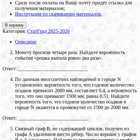
Сразу после оплаты на Вашу почту придёт ссылка для
получения материалов;
Инструкция по скачиванию материалов.
В корзину
Категория:
СтатГрад 2025-2026
Описание
Монету бросили четыре раза. Найдите вероятность
события «решка выпала ровно два раза».
Ответ: ____________________________
По данным многолетних наблюдений в городе N
установлено: вероятность того, что годовое количество
осадков превысит 2000 мм, составляет 0,4, а вероятность
того, что оно превысит 1500 мм, равна 0,51. Найдите
вероятность того, что годовое количество осадков в
городе N окажется в промежутке от 1500 до 2000 мм.
Ответ: ____________________________
Связный граф B, не содержащий циклов, получен из
графа A удалением шести рёбер. Число вершин у графов
B и A одинаково. Найдите количество вершин в графе