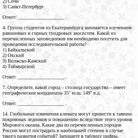
2) Сочи
3) Санкт-Петербург
Ответ: ___________________ .
4. Группа студентов из Екатеринбурга занимается изучением
равнинных и горных тундровых экосистем. Какой из
перечисленных заповедников им необходимо посетить для
проведения исследовательской работы?
1) Байкальский
2) Окский
3) Волжско-Камский
4) Таймырский
Ответ: ___________________ .
7. Определите, какой город – столица государства – имеет
географические координаты 35° ю.ш. 149° в.д.
Ответ: ___________________ .
14. Глобальные изменения климата могут привести к таянию
покровных ледников и повышению вследствие этого уровня
Мирового океана. Какие два из перечисленных городов
России могут пострадать в наибольшей степени в случае
такого развития событий? Запишите в таблицу цифры,