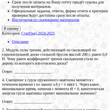
Сразу после оплаты на Вашу почту придёт ссылка для
получения материалов;
Официальные задания, ответы, форма отчета и критерии
проверки будут доступны сразу после оплаты;
Инструкция по скачиванию материалов
В корзину
Категория:
СтатГрад 2024-2025
Описание
2. Модуль силы трения, действующей на скользящий по
горизонтальной доске стальной брусок массой 200 г, равен 0,9
Н. Чему равен коэффициент трения скольжения стали по
дереву, из которого изготовлена доска?
Ответ: ___________________ .
4. Смещение x груза пружинного маятника меняется с
течением времени t по закону xA t = π sin(4 ) . Через какое
минимальное время, начиная с момента t0 = 0, кинетическая
энергия груза маятника примет минимальное значение?
Ответ: ___________________ .
7. Давление постоянной массы идеального газа в сосуде с