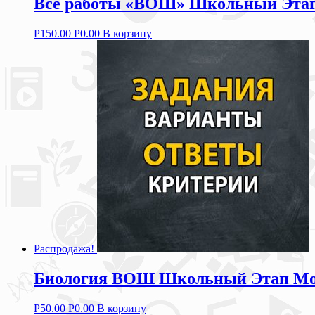
Все работы «ВОШ» Школьный Этап з
Р
150.00
Р
0.00
В корзину
Распродажа!
Биология ВОШ Школьный Этап Моск
Р
50.00
Р
0.00
В корзину