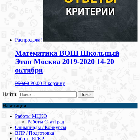
Распродажа!
Математика ВОШ Школьный
Этап Москва 2019-2020 14-20
октября
Р
50.00
Р
0.00
В корзину
Найти:
Навигация
Работы МЦКО
Работы СтатГрад
Олимпиады / Конкурсы
ВПР / Подготовка
Работы ЕГКР