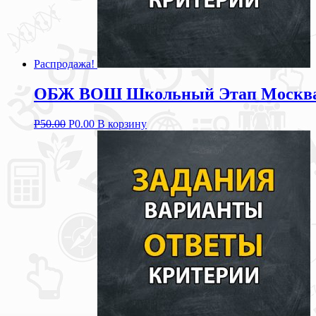
Распродажа!
ОБЖ ВОШ Школьный Этап Москва 2
Р
50.00
Р
0.00
В корзину