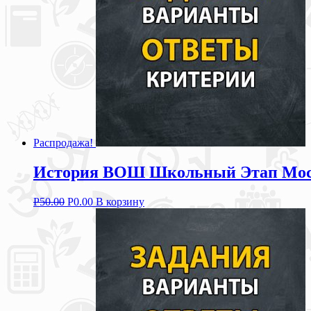
Распродажа!
История ВОШ Школьный Этап Москв
Р
50.00
Р
0.00
В корзину