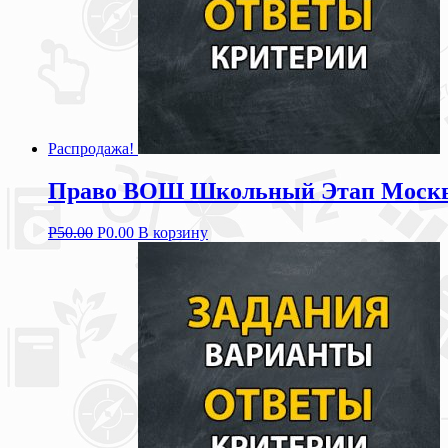
Распродажа!
Право ВОШ Школьный Этап Москва 
Р
50.00
Р
0.00
В корзину