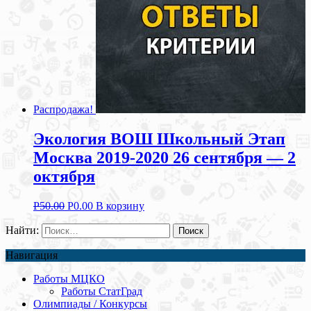
Распродажа!
Экология ВОШ Школьный Этап
Москва 2019-2020 26 сентября — 2
октября
Р
50.00
Р
0.00
В корзину
Найти:
Навигация
Работы МЦКО
Работы СтатГрад
Олимпиады / Конкурсы