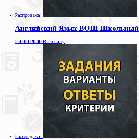
Распродажа!
Английский Язык ВОШ Школьный Эт
Р
50.00
Р
0.00
В корзину
Распродажа!