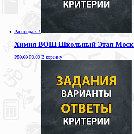
Распродажа!
Химия ВОШ Школьный Этап Москва 
Р
50.00
Р
0.00
В корзину