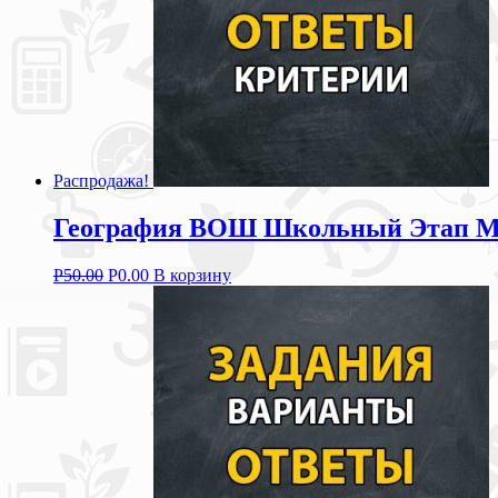
Распродажа!
География ВОШ Школьный Этап Мос
Р
50.00
Р
0.00
В корзину