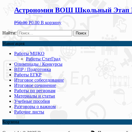
Астрономия ВОШ Школьный Этап Мо
Р
50.00
Р
0.00
В корзину
Найти:
Навигация
Работы МЦКО
Работы СтатГрад
Олимпиады / Конкурсы
ВПР / Подготовка
Работы ЕГКР
Итоговое собеседование
Итоговое сочинение
Работы по регионам
Материалы и статьи
Учебные пособия
Разговоры о важном
Рабочие листы
Корзина