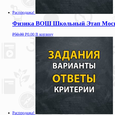
Распродажа!
Физика ВОШ Школьный Этап Москва
Р
50.00
Р
0.00
В корзину
Распродажа!