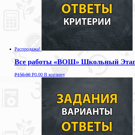
Распродажа!
Все работы «ВОШ» Школьный Этап з
Р
150.00
Р
0.00
В корзину