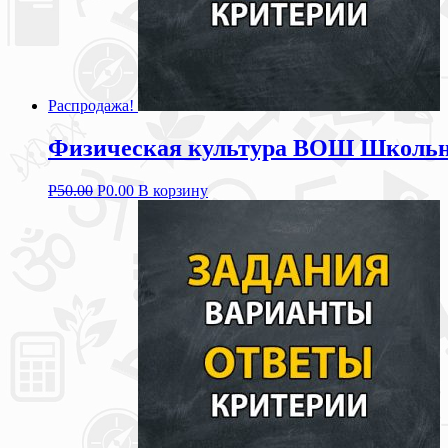
Распродажа!
Физическая культура ВОШ Школьны
Р
50.00
Р
0.00
В корзину