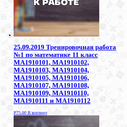
25.09.2019 Тренировочная работа
№1 по математике 11 класс
МА1910101, МА1910102,
МА1910103, МА1910104,
МА1910105, МА1910106,
МА1910107, МА1910108,
МА1910109, МА1910110,
МА1910111 и МА1910112
Р
75.00
В корзину