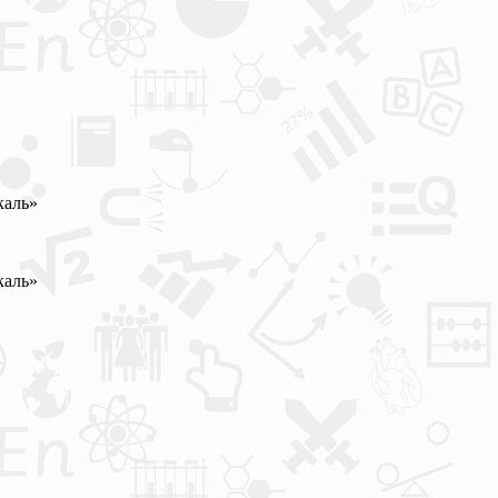
каль»
каль»