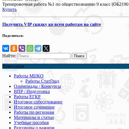
Тренировочная работа №1 по обществознанию 9 класс (ОБ2190
Купить
Получить VIP скидку ко всем работам на сайте
Поделиться:
Найти:
Навигация
Работы МЦКО
Работы СтатГрад
Олимпиады / Конкурсы
ВПР / Подготовка
Работы ЕГКР
Итоговое собеседование
Итоговое сочинение
Работы по регионам
Материалы и статьи
Учебные пособия
Разговоры о важном