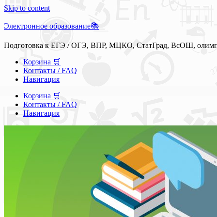
Skip to content
Электронное образование📚
Подготовка к ЕГЭ / ОГЭ, ВПР, МЦКО, СтатГрад, ВсОШ, олим
Корзина 🛒
Контакты / FAQ
Навигация
Корзина 🛒
Контакты / FAQ
Навигация