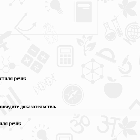
стиля речи:
Приведите
доказательства.
иля речи: