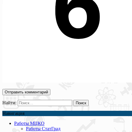
Найти:
Навигация
Работы МЦКО
Работы СтатГрад