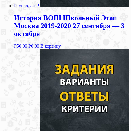
Распродажа!
История ВОШ Школьный Этап
Москва 2019-2020 27 сентября — 3
октября
Р
50.00
Р
0.00
В корзину